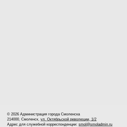
© 2026 Администрация города Смоленска
214000, Смоленск,
ул. Октябрьской революции, 1/2
Адрес для служебной корреспонденции:
smol@smoladmin.ru