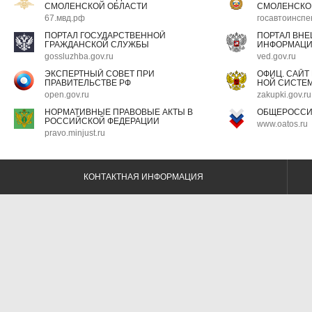
СМОЛЕНСКОЙ ОБЛАСТИ
СМОЛЕНСКО
67.мвд.рф
госавтоинспе
ПОРТАЛ ГОСУДАРСТВЕННОЙ
ПОРТАЛ ВН
ГРАЖДАНСКОЙ СЛУЖБЫ
ИНФОРМАЦ
gossluzhba.gov.ru
ved.gov.ru
ЭКСПЕРТНЫЙ СОВЕТ ПРИ
ОФИЦ. САЙТ
ПРАВИТЕЛЬСТВЕ РФ
НОЙ СИСТЕМ
open.gov.ru
zakupki.gov.ru
НОРМАТИВНЫЕ ПРАВОВЫЕ АКТЫ В
ОБЩЕРОССИ
РОССИЙСКОЙ ФЕДЕРАЦИИ
www.oatos.ru
pravo.minjust.ru
КОНТАКТНАЯ ИНФОРМАЦИЯ