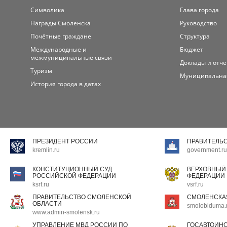
Символика
Глава города
Награды Смоленска
Руководство
Почётные граждане
Структура
Международные и
Бюджет
межмуниципальные связи
Доклады и отч
Туризм
Муниципальна
История города в датах
ПРЕЗИДЕНТ РОССИИ
ПРАВИТЕЛЬ
kremlin.ru
government.ru
КОНСТИТУЦИОННЫЙ СУД
ВЕРХОВНЫЙ
РОССИЙСКОЙ ФЕДЕРАЦИИ
ФЕДЕРАЦИИ
ksrf.ru
vsrf.ru
ПРАВИТЕЛЬСТВО СМОЛЕНСКОЙ
СМОЛЕНСКА
ОБЛАСТИ
smoloblduma.
www.admin-smolensk.ru
УПРАВЛЕНИЕ МВД РОССИИ ПО
ГОСАВТОИН