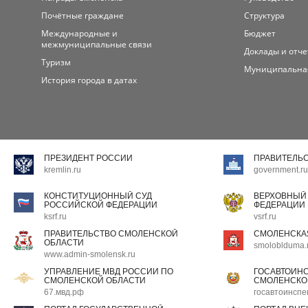
Почётные граждане
Структура
Международные и
Бюджет
межмуниципальные связи
Доклады и отч
Туризм
Муниципальна
История города в датах
ПРЕЗИДЕНТ РОССИИ
ПРАВИТЕЛЬ
kremlin.ru
government.ru
КОНСТИТУЦИОННЫЙ СУД
ВЕРХОВНЫЙ
РОССИЙСКОЙ ФЕДЕРАЦИИ
ФЕДЕРАЦИИ
ksrf.ru
vsrf.ru
ПРАВИТЕЛЬСТВО СМОЛЕНСКОЙ
СМОЛЕНСКА
ОБЛАСТИ
smoloblduma.
www.admin-smolensk.ru
УПРАВЛЕНИЕ МВД РОССИИ ПО
ГОСАВТОИН
СМОЛЕНСКОЙ ОБЛАСТИ
СМОЛЕНСКО
67.мвд.рф
госавтоинспе