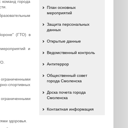
х команд города
сти.
План основных
мероприятий
бразовательным
Защита персональных
данных
бороне" (ГТО) в
Открытые данные
 мероприятий и
Ведомственный контроль
ТО.
Антитеррор
Общественный совет
ограниченными
города Смоленска
рно-спортивных
Доска почета города
Смоленска
 ограниченными
Контактная информация
тями здоровья.