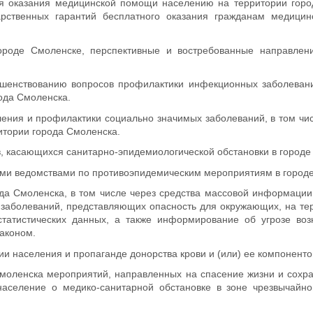
ля оказания медицинской помощи населению на территории горо
дарственных гарантий бесплатного оказания гражданам медици
 городе Смоленске, перспективные и востребованные направлен
ршенствованию вопросов профилактики инфекционных заболевани
ода Смоленска.
вления и профилактики социально значимых заболеваний, в том чис
итории города Смоленска.
ов, касающихся санитарно-эпидемиологической обстановки в городе
ими ведомствами по противоэпидемическим мероприятиям в город
да Смоленска, в том числе через средства массовой информации
 заболеваний, представляющих опасность для окружающих, на те
татистических данных, а также информирование об угрозе воз
законом.
ии населения и пропаганде донорства крови и (или) ее компоненто
 Смоленска мероприятий, направленных на спасение жизни и сохр
аселение о медико-санитарной обстановке в зоне чрезвычайно