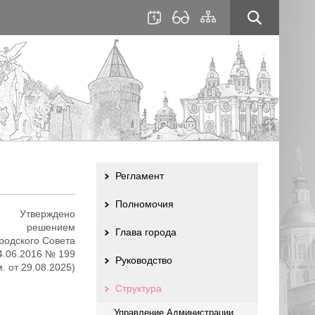
для
сайта
слабовидящих
Регламент
Полномочия
Утверждено
решением
Глава города
родского Совета
4.06.2016 № 199
Руководство
м. от 29.08.2025)
Структура
Управление Администрации