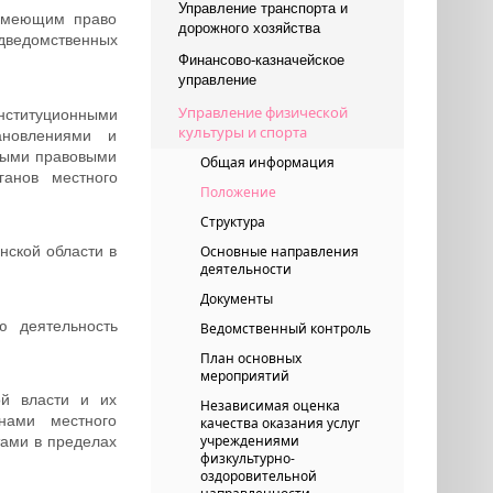
Управление транспорта и
 имеющим право
дорожного хозяйства
ведомственных
Финансово-казначейское
управление
Управление физической
нституционными
культуры и спорта
ановлениями и
ными правовыми
Общая информация
ганов местного
Положение
Структура
нской области в
Основные направления
деятельности
Документы
ю деятельность
Ведомственный контроль
План основных
мероприятий
ой власти и их
Независимая оценка
нами местного
качества оказания услуг
учреждениями
ами в пределах
физкультурно-
оздоровительной