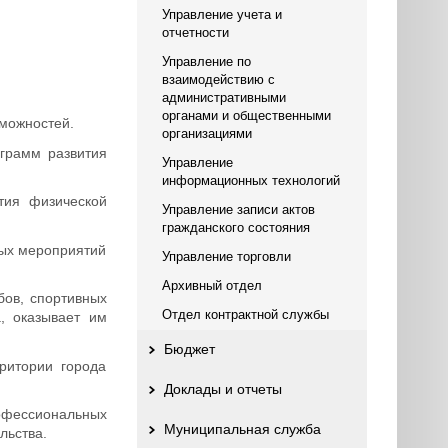
Управление учета и
отчетности
Управление по
взаимодействию с
административными
органами и общественными
зможностей.
организациями
ограмм развития
Управление
информационных технологий
тия физической
Управление записи актов
гражданского состояния
ных мероприятий
Управление торговли
Архивный отдел
бов, спортивных
Отдел контрактной службы
, оказывает им
Бюджет
ритории города
Доклады и отчеты
рофессиональных
Муниципальная служба
льства.