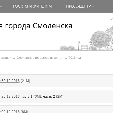
ГОСТЯМ И ЖИТЕЛЯМ
ПРЕСС-ЦЕНТР
 города Смоленска
ормации
Смоленские городские известия
2016 год
т 30.12.2016
(21М)
т 26.12.2016
часть 1
(3M);
часть 2
(2M)
т 09.12.2016
(8М)