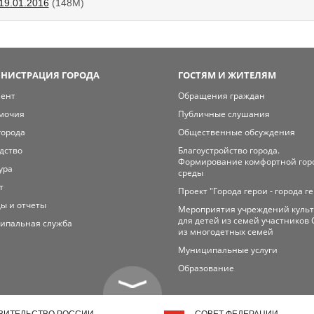
19.01.2016
(148M)
НИСТРАЦИЯ ГОРОДА
ГОСТЯМ И ЖИТЕЛЯМ
мент
Обращения граждан
мочия
Публичные слушания
города
Общественные обсуждения
дство
Благоустройство города.
Формирование комфортной гор
ура
среды
т
Проект "Города герои - города г
ы и отчеты
Мероприятия учреждений куль
для детей из семей участников 
ипальная служба
из многодетных семей
Муниципальные услуги
Образование