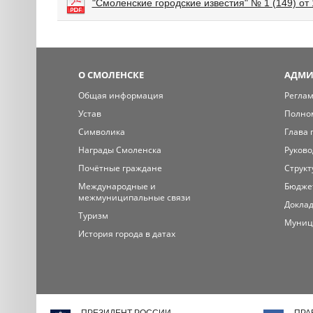
"Смоленские городские известия" № 1 (149) от 
О СМОЛЕНСКЕ
АДМИ
Общая информация
Регла
Устав
Полно
Символика
Глава 
Награды Смоленска
Руково
Почётные граждане
Структ
Международные и
Бюдже
межмуниципальные связи
Доклад
Туризм
Муниц
История города в датах