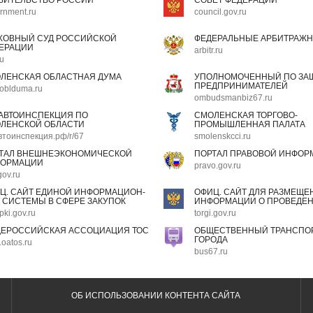
ВИТЕЛЬСТВО РОССИИ
СОВЕТ ФЕДЕРАЦИИ
rnment.ru
council.gov.ru
ХОВНЫЙ СУД РОССИЙСКОЙ
ФЕДЕРАЛЬНЫЕ АРБИТРАЖН
ЕРАЦИИ
arbitr.ru
ru
ЛЕНСКАЯ ОБЛАСТНАЯ ДУМА
УПОЛНОМОЧЕННЫЙ ПО ЗАЩ
ПРЕДПРИНИМАТЕЛЕЙ
oblduma.ru
ombudsmanbiz67.ru
АВТОИНСПЕКЦИЯ ПО
СМОЛЕНСКАЯ ТОРГОВО-
ЛЕНСКОЙ ОБЛАСТИ
ПРОМЫШЛЕННАЯ ПАЛАТА
втоинспекция.рф/r/67
smolenskcci.ru
ТАЛ ВНЕШНЕЭКОНОМИЧЕСКОЙ
ПОРТАЛ ПРАВОВОЙ ИНФОР
ОРМАЦИИ
pravo.gov.ru
gov.ru
Ц. САЙТ ЕДИНОЙ ИНФОРМАЦИОН-
ОФИЦ. САЙТ ДЛЯ РАЗМЕЩЕ
 СИСТЕМЫ В СФЕРЕ ЗАКУПОК
ИНФОРМАЦИИ О ПРОВЕДЕН
pki.gov.ru
torgi.gov.ru
ЕРОССИЙСКАЯ АССОЦИАЦИЯ ТОС
ОБЩЕСТВЕННЫЙ ТРАНСПОР
ГОРОДА
oatos.ru
bus67.ru
ОБ ИСПОЛЬЗОВАНИИ КОНТЕНТА САЙТА