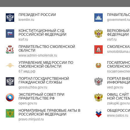
ПРЕЗИДЕНТ РОССИИ
ПРАВИТЕЛЬ
kremlin.ru
government.ru
КОНСТИТУЦИОННЫЙ СУД
ВЕРХОВНЫЙ
РОССИЙСКОЙ ФЕДЕРАЦИИ
ФЕДЕРАЦИИ
ksrf.ru
vsrf.ru
ПРАВИТЕЛЬСТВО СМОЛЕНСКОЙ
СМОЛЕНСКА
ОБЛАСТИ
smoloblduma.
www.admin-smolensk.ru
УПРАВЛЕНИЕ МВД РОССИИ ПО
ГОСАВТОИН
СМОЛЕНСКОЙ ОБЛАСТИ
СМОЛЕНСКО
67.мвд.рф
госавтоинспе
ПОРТАЛ ГОСУДАРСТВЕННОЙ
ПОРТАЛ ВН
ГРАЖДАНСКОЙ СЛУЖБЫ
ИНФОРМАЦ
gossluzhba.gov.ru
ved.gov.ru
ЭКСПЕРТНЫЙ СОВЕТ ПРИ
ОФИЦ. САЙТ
ПРАВИТЕЛЬСТВЕ РФ
НОЙ СИСТЕМ
open.gov.ru
zakupki.gov.ru
НОРМАТИВНЫЕ ПРАВОВЫЕ АКТЫ В
ОБЩЕРОССИ
РОССИЙСКОЙ ФЕДЕРАЦИИ
www.oatos.ru
pravo.minjust.ru