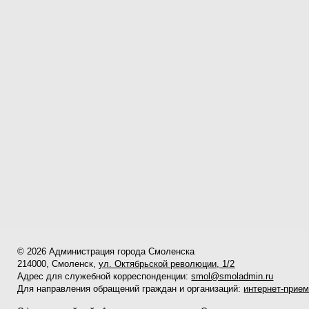
© 2026 Администрация города Смоленска
214000, Смоленск,
ул. Октябрьской революции, 1/2
Адрес для служебной корреспонденции:
smol@smoladmin.ru
Для направления обращений граждан и организаций:
интернет-прие