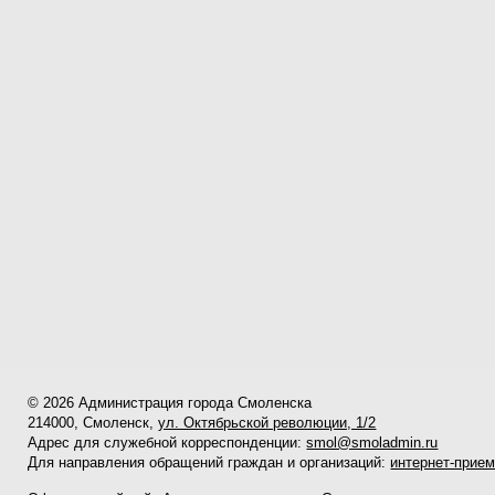
© 2026 Администрация города Смоленска
214000, Смоленск,
ул. Октябрьской революции, 1/2
Адрес для служебной корреспонденции:
smol@smoladmin.ru
Для направления обращений граждан и организаций:
интернет-прие