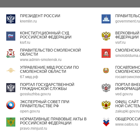
ПРЕЗИДЕНТ РОССИИ
ПРАВИТЕЛЬ
kremlin.ru
government.ru
КОНСТИТУЦИОННЫЙ СУД
ВЕРХОВНЫЙ
РОССИЙСКОЙ ФЕДЕРАЦИИ
ФЕДЕРАЦИИ
ksrf.ru
vsrf.ru
ПРАВИТЕЛЬСТВО СМОЛЕНСКОЙ
СМОЛЕНСКА
ОБЛАСТИ
smoloblduma.
www.admin-smolensk.ru
УПРАВЛЕНИЕ МВД РОССИИ ПО
ГОСАВТОИН
СМОЛЕНСКОЙ ОБЛАСТИ
СМОЛЕНСКО
67.мвд.рф
госавтоинспе
ПОРТАЛ ГОСУДАРСТВЕННОЙ
ПОРТАЛ ВН
ГРАЖДАНСКОЙ СЛУЖБЫ
ИНФОРМАЦ
gossluzhba.gov.ru
ved.gov.ru
ЭКСПЕРТНЫЙ СОВЕТ ПРИ
ОФИЦ. САЙТ
ПРАВИТЕЛЬСТВЕ РФ
НОЙ СИСТЕМ
open.gov.ru
zakupki.gov.ru
НОРМАТИВНЫЕ ПРАВОВЫЕ АКТЫ В
ОБЩЕРОССИ
РОССИЙСКОЙ ФЕДЕРАЦИИ
www.oatos.ru
pravo.minjust.ru