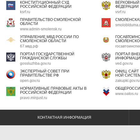
КОНСТИТУЦИОННЫЙ СУД
ВЕРХОВНЫЙ
РОССИЙСКОЙ ФЕДЕРАЦИИ
ФЕДЕРАЦИИ
ksrf.ru
vsrf.ru
ПРАВИТЕЛЬСТВО СМОЛЕНСКОЙ
СМОЛЕНСКА
ОБЛАСТИ
smoloblduma.
www.admin-smolensk.ru
УПРАВЛЕНИЕ МВД РОССИИ ПО
ГОСАВТОИН
СМОЛЕНСКОЙ ОБЛАСТИ
СМОЛЕНСКО
67.мвд.рф
госавтоинспе
ПОРТАЛ ГОСУДАРСТВЕННОЙ
ПОРТАЛ ВН
ГРАЖДАНСКОЙ СЛУЖБЫ
ИНФОРМАЦ
gossluzhba.gov.ru
ved.gov.ru
ЭКСПЕРТНЫЙ СОВЕТ ПРИ
ОФИЦ. САЙТ
ПРАВИТЕЛЬСТВЕ РФ
НОЙ СИСТЕМ
open.gov.ru
zakupki.gov.ru
НОРМАТИВНЫЕ ПРАВОВЫЕ АКТЫ В
ОБЩЕРОССИ
РОССИЙСКОЙ ФЕДЕРАЦИИ
www.oatos.ru
pravo.minjust.ru
КОНТАКТНАЯ ИНФОРМАЦИЯ