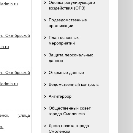
Оценка регулирующего
admin.ru
воздействия (ОРВ)
Подведомственные
организации
л. Октябрьской
План основных
мероприятий
n.ru
Защита персональных
данных
л. Октябрьской
Открытые данные
admin.ru
Ведомственный контроль
Антитеррор
Общественный совет
города Смоленска
ленск,
улица
Доска почета города
ru
Смоленска