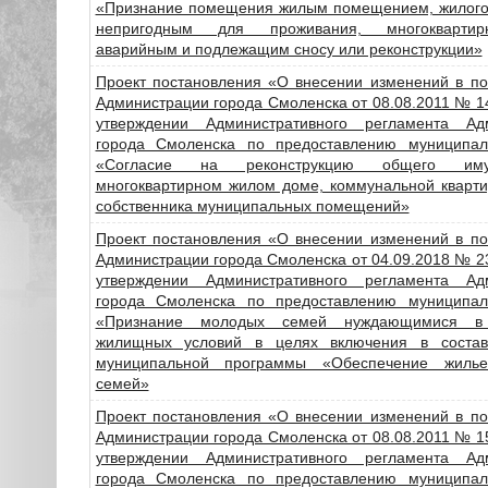
«Признание помещения жилым помещением, жилог
непригодным для проживания, многокварти
аварийным и подлежащим сносу или реконструкции»
Проект постановления «О внесении изменений в по
Администрации города Смоленска от 08.08.2011 № 
утверждении Административного регламента Ад
города Смоленска по предоставлению муниципал
«Согласие на реконструкцию общего им
многоквартирном жилом доме, коммунальной кварти
собственника муниципальных помещений»
Проект постановления «О внесении изменений в по
Администрации города Смоленска от 04.09.2018 № 
утверждении Административного регламента Ад
города Смоленска по предоставлению муниципал
«Признание молодых семей нуждающимися в
жилищных условий в целях включения в состав
муниципальной программы «Обеспечение жиль
семей»
Проект постановления «О внесении изменений в по
Администрации города Смоленска от 08.08.2011 № 
утверждении Административного регламента Ад
города Смоленска по предоставлению муниципал