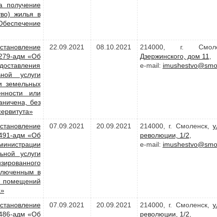
а получение
во) жилья в
Обеспечение
становление
22.09.2021
08.10.2021
214000, г. Смо
1279-адм «Об
Дзержинского, дом 11
,
доставления
e-mail:
imushestvo@smol
ной услуги
и земельных
енности или
аничена, без
сервитута»
становление
07.09.2021
20.09.2021
214000, г. Смоленск,
у
1491-адм «Об
революции, 1/2
,
министрации
e-mail:
imushestvo@smol
ьной услуги
ированного
ключенным в
х помещений
а»
становление
07.09.2021
20.09.2021
214000, г. Смоленск,
у
1486-адм «Об
революции, 1/2
,