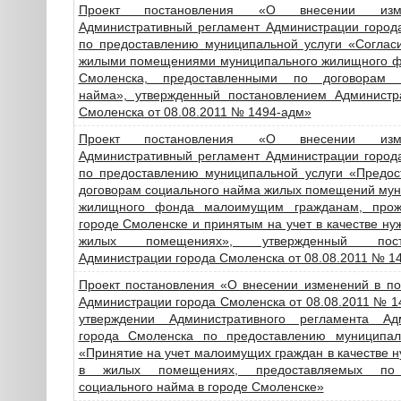
Проект постановления «О внесении из
Административный регламент Администрации город
по предоставлению муниципальной услуги «Соглас
жилыми помещениями муниципального жилищного ф
Смоленска, предоставленными по договорам с
найма», утвержденный постановлением Администр
Смоленска от 08.08.2011 № 1494-адм»
Проект постановления «О внесении из
Административный регламент Администрации город
по предоставлению муниципальной услуги «Предос
договорам социального найма жилых помещений мун
жилищного фонда малоимущим гражданам, про
городе Смоленске и принятым на учет в качестве н
жилых помещениях», утвержденный поста
Администрации города Смоленска от 08.08.2011 № 1
Проект постановления «О внесении изменений в по
Администрации города Смоленска от 08.08.2011 № 
утверждении Административного регламента Ад
города Смоленска по предоставлению муниципал
«Принятие на учет малоимущих граждан в качестве
в жилых помещениях, предоставляемых по
социального найма в городе Смоленске»