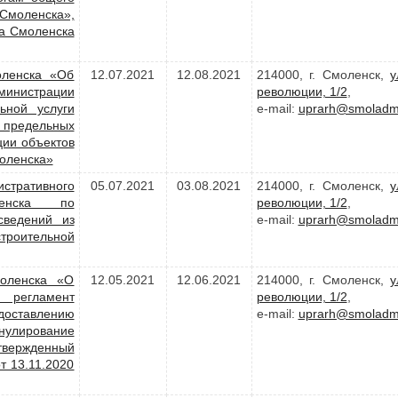
моленска»,
а Смоленска
оленска «Об
12.07.2021
12.08.2021
214000, г. Смоленск,
у
министрации
революции, 1/2
,
ьной услуги
e-mail:
uprarh@smoladmi
 предельных
ции объектов
моленска»
стративного
05.07.2021
03.08.2021
214000, г. Смоленск,
у
ленска по
революции, 1/2
,
сведений из
e-mail:
uprarh@smoladmi
роительной
моленска «О
12.05.2021
12.06.2021
214000, г. Смоленск,
у
регламент
революции, 1/2
,
оставлению
e-mail:
uprarh@smoladmi
ннулирование
вержденный
т 13.11.2020