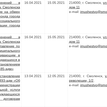
менений в
16.04.2021
15.05.2021
214000, г. Смоленск,
ул
а Смоленска
дом 11
ие на обмен
e-mail:
imushestvo@smol
онда города
оциального
ации города
менений в
16.04.2021
15.05.2021
214000, г. Смоленск,
ул
а Смоленска
дом 11
тавление по
e-mail:
imushestvo@smol
иципального
живающим в
уждающихся в
новлением
485-адм»
становление
13.04.2021
12.05.2021
214000, г. Смоленск,
у
1493-адм «Об
революции, 1/2
,
министрации
e-mail:
imushestvo@smol
ьной услуги
 нуждающихся
 договорам