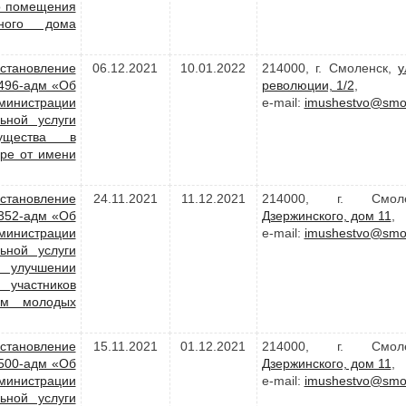
о помещения
рного дома
становление
06.12.2021
10.01.2022
214000, г. Смоленск,
у
1496-адм «Об
революции, 1/2
,
министрации
e-mail:
imushestvo@smol
ьной услуги
ущества в
ре от имени
становление
24.11.2021
11.12.2021
214000, г. Смо
2352-адм «Об
Дзержинского, дом 11
,
министрации
e-mail:
imushestvo@smol
ьной услуги
 улучшении
 участников
ем молодых
становление
15.11.2021
01.12.2021
214000, г. Смо
1500-адм «Об
Дзержинского, дом 11
,
министрации
e-mail:
imushestvo@smol
ьной услуги