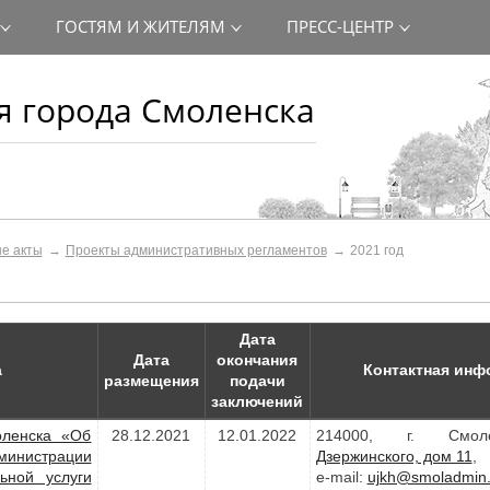
ГОСТЯМ И ЖИТЕЛЯМ
ПРЕСС-ЦЕНТР
 города Смоленска
е акты
Проекты административных регламентов
2021 год
Дата
Дата
окончания
а
Контактная инф
размещения
подачи
заключений
оленска «Об
28.12.2021
12.01.2022
214000, г. Смо
министрации
Дзержинского, дом 11
,
ьной услуги
e-mail:
ujkh@smoladmin.