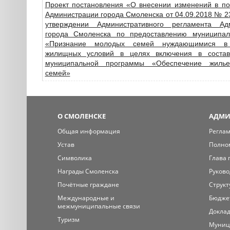
Проект постановления «О внесении изменений в по
Администрации города Смоленска от 04.09.2018 № 
утверждении Административного регламента Ад
города Смоленска по предоставлению муниципал
«Признание молодых семей нуждающимися в
жилищных условий в целях включения в состав
муниципальной программы «Обеспечение жиль
семей»
О СМОЛЕНСКЕ
АДМИ
Общая информация
Регла
Устав
Полно
Символика
Глава 
Награды Смоленска
Руково
Почётные граждане
Структ
Международные и
Бюдже
межмуниципальные связи
Доклад
Туризм
Муниц