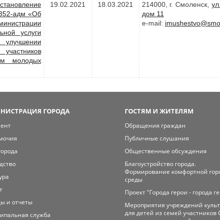
становление
19.02.2021
18.03.2021
214000, г. Смоленск,
ул
2352-адм «Об
дом 11
министрации
e-mail:
imushestvo@smol
ьной услуги
 улучшении
 участников
ем молодых
НИСТРАЦИЯ ГОРОДА
ГОСТЯМ И ЖИТЕЛЯМ
мент
Обращения граждан
мочия
Публичные слушания
города
Общественные обсуждения
дство
Благоустройство города.
Формирование комфортной гор
ура
среды
т
Проект "Города герои - города г
ы и отчеты
Мероприятия учреждений куль
для детей из семей участников 
ипальная служба