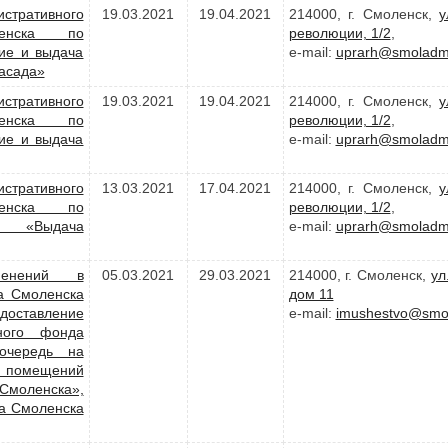
стративного
19.03.2021
19.04.2021
214000, г. Смоленск,
у
ленска по
революции, 1/2
,
ие и выдача
e-mail:
uprarh@smoladmi
асада»
стративного
19.03.2021
19.04.2021
214000, г. Смоленск,
у
ленска по
революции, 1/2
,
ие и выдача
e-mail:
uprarh@smoladmi
стративного
13.03.2021
17.04.2021
214000, г. Смоленск,
у
ленска по
революции, 1/2
,
и «Выдача
e-mail:
uprarh@smoladmi
менений в
05.03.2021
29.03.2021
214000, г. Смоленск,
ул
а Смоленска
дом 11
доставление
e-mail:
imushestvo@smol
ного фонда
очередь на
помещений
моленска»,
а Смоленска