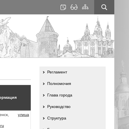
для
сайта
слабовидящих
Регламент
Полномочия
Глава города
ормация
Руководство
ленск,
улица
Структура
ru