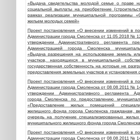
«Выдача свидетельства молодой семье о праве н
социальной выплаты на приобретение (строительст
рамках реализации муниципальной программы «
жильем молодых семей»
Проект постановления «О внесении изменений в по
Администрации города Смоленска от 11.05.2018 № 
утверждении Административного регламента пре
Администрацией города Смоленска муниципаль
«Выдача разрешения на использование земель ил
участков, находящихся в муниципальной собств
государственная собственность на которые не разгр
предоставления земельных участков и установления 
Проект постановления «О внесении изменений в по
Администрации города Смоленска от 08.08.2011 № 
утверждении Административного регламента Ад
города Смоленска по предоставлению муниципал
«Предоставление жилых помещений специализ
жилищного фонда города Смоленска гражданам, в
очередь на получение специализированных жилы
муниципального жилищного фонда города Смоленск
Проект постановления «О внесении изменений в по
Администрации города Смоленска от 08.08.2011 № 