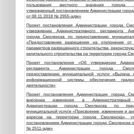
пользования местного значения города С
утвержденный постановлением Администрации город
от 08.11.2018 № 2955-адм»
Проект постановления Администрации города См
утверждении Административного регламента Ад
города Смоленска по предоставлению муниципал
«Предоставление разрешения на отклонение от
параметров разрешенного строительства, реконструк
капитального строительства на территории города С
Проект постановления «Об утверждении Админи
регламента Администрации города Смо
предоставлению муниципальной услуги «Выдача 
информационной системы обеспечения градост
деятельности»
Проект постановления Администрации города С
внесении изменения в Административный 
Администрации города Смоленска по пред
муниципальной услуги «Присвоение, изменение и а
адресов на территории города Смоленска», ут
постановлением Администрации города Смоленска о
№ 2511-адм»