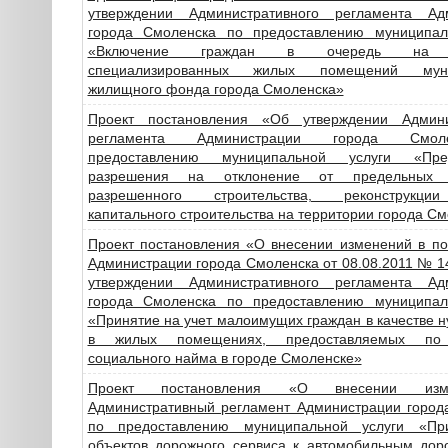
утверждении Административного регламента Ад
города Смоленска по предоставлению муниципал
«Включение граждан в очередь на п
специализированных жилых помещений муни
жилищного фонда города Смоленска»
Проект постановления «Об утверждении Админи
регламента Администрации города Смо
предоставлению муниципальной услуги «Пред
разрешения на отклонение от предельных 
разрешенного строительства, реконструкци
капитального строительства на территории города С
Проект постановления «О внесении изменений в по
Администрации города Смоленска от 08.08.2011 № 
утверждении Административного регламента Ад
города Смоленска по предоставлению муниципал
«Принятие на учет малоимущих граждан в качестве
в жилых помещениях, предоставляемых по
социального найма в городе Смоленске»
Проект постановления «О внесении из
Административный регламент Администрации город
по предоставлению муниципальной услуги «При
объектов дорожного сервиса к автомобильным дор