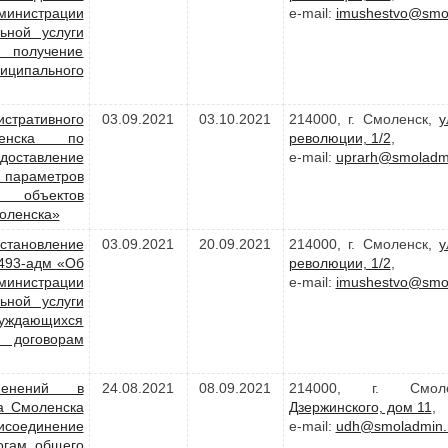
министрации
e-mail:
imushestvo@smol
ьной услуги
олучение
ципального
стративного
03.09.2021
03.10.2021
214000, г. Смоленск,
у
ленска по
революции, 1/2
,
оставление
e-mail:
uprarh@smoladmi
параметров
и объектов
моленска»
становление
03.09.2021
20.09.2021
214000, г. Смоленск,
у
1493-адм «Об
революции, 1/2
,
министрации
e-mail:
imushestvo@smol
ьной услуги
 нуждающихся
 договорам
менений в
24.08.2021
08.09.2021
214000, г. Смо
а Смоленска
Дзержинского, дом 11
,
соединение
e-mail:
udh@smoladmin.
огам общего