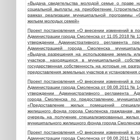
«Выдача свидетельства молодой семье о праве н
социальной выплаты на приобретение (строительст
рамках реализации муниципальной программы «
жильем молодых семей»
Проект постановления «О внесении изменений в по
Администрации города Смоленска от 11.05.2018 № 
утверждении Административного регламента пре
Администрацией города Смоленска муниципаль
«Выдача разрешения на использование земель ил
участков, находящихся в муниципальной собств
государственная собственность на которые не разгр
предоставления земельных участков и установления 
Проект постановления «О внесении изменений в по
Администрации города Смоленска от 08.08.2011 № 
утверждении Административного регламента Ад
города Смоленска по предоставлению муниципал
«Предоставление жилых помещений специализ
жилищного фонда города Смоленска гражданам, в
очередь на получение специализированных жилы
муниципального жилищного фонда города Смоленск
Проект постановления «О внесении изменений в по
Администрации города Смоленска от 08.08.2011 № 