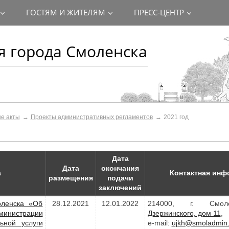
ГОСТЯМ И ЖИТЕЛЯМ
ПРЕСС-ЦЕНТР
 города Смоленска
е акты
Проекты административных регламентов
2021 год
Дата
Дата
окончания
а
Контактная инф
размещения
подачи
заключений
оленска «Об
28.12.2021
12.01.2022
214000, г. Смо
министрации
Дзержинского, дом 11
,
ьной услуги
e-mail:
ujkh@smoladmin.