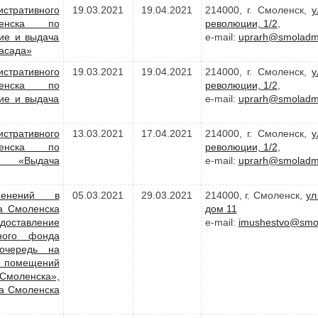
стративного
19.03.2021
19.04.2021
214000, г. Смоленск,
у
ленска по
революции, 1/2
,
ие и выдача
e-mail:
uprarh@smoladmi
асада»
стративного
19.03.2021
19.04.2021
214000, г. Смоленск,
у
ленска по
революции, 1/2
,
ие и выдача
e-mail:
uprarh@smoladmi
стративного
13.03.2021
17.04.2021
214000, г. Смоленск,
у
ленска по
революции, 1/2
,
и «Выдача
e-mail:
uprarh@smoladmi
менений в
05.03.2021
29.03.2021
214000, г. Смоленск,
ул
а Смоленска
дом 11
доставление
e-mail:
imushestvo@smol
ного фонда
очередь на
помещений
моленска»,
а Смоленска