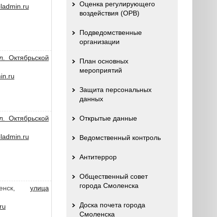
Оценка регулирующего
admin.ru
воздействия (ОРВ)
Подведомственные
организации
л. Октябрьской
План основных
мероприятий
n.ru
Защита персональных
данных
л. Октябрьской
Открытые данные
admin.ru
Ведомственный контроль
Антитеррор
Общественный совет
города Смоленска
ленск,
улица
Доска почета города
ru
Смоленска