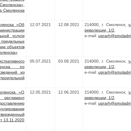
моленска»,
а Смоленска
оленска «Об
12.07.2021
12.08.2021
214000, г. Смоленск,
у
министрации
революции, 1/2
,
ьной услуги
e-mail:
uprarh@smoladmi
 предельных
ции объектов
моленска»
стративного
05.07.2021
03.08.2021
214000, г. Смоленск,
у
ленска по
революции, 1/2
,
сведений из
e-mail:
uprarh@smoladmi
роительной
моленска «О
12.05.2021
12.06.2021
214000, г. Смоленск,
у
регламент
революции, 1/2
,
оставлению
e-mail:
uprarh@smoladmi
ннулирование
вержденный
т 13.11.2020