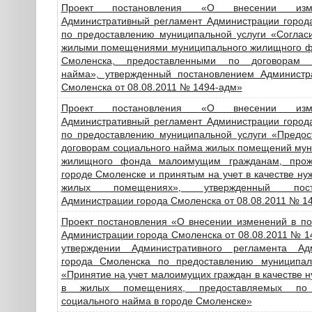
Проект постановления «О внесении из
Административный регламент Администрации город
по предоставлению муниципальной услуги «Соглас
жилыми помещениями муниципального жилищного ф
Смоленска, предоставленными по договорам с
найма», утвержденный постановлением Администр
Смоленска от 08.08.2011 № 1494-адм»
Проект постановления «О внесении из
Административный регламент Администрации город
по предоставлению муниципальной услуги «Предос
договорам социального найма жилых помещений мун
жилищного фонда малоимущим гражданам, про
городе Смоленске и принятым на учет в качестве н
жилых помещениях», утвержденный поста
Администрации города Смоленска от 08.08.2011 № 1
Проект постановления «О внесении изменений в по
Администрации города Смоленска от 08.08.2011 № 
утверждении Административного регламента Ад
города Смоленска по предоставлению муниципал
«Принятие на учет малоимущих граждан в качестве
в жилых помещениях, предоставляемых по
социального найма в городе Смоленске»