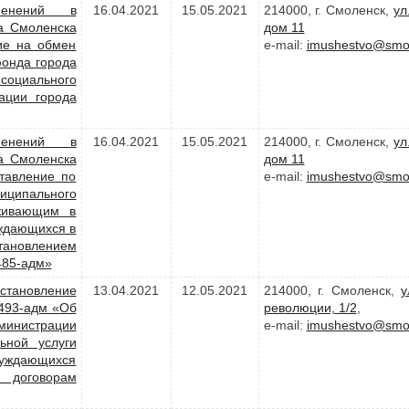
менений в
16.04.2021
15.05.2021
214000, г. Смоленск,
ул
а Смоленска
дом 11
ие на обмен
e-mail:
imushestvo@smol
онда города
оциального
ации города
менений в
16.04.2021
15.05.2021
214000, г. Смоленск,
ул
а Смоленска
дом 11
тавление по
e-mail:
imushestvo@smol
иципального
живающим в
уждающихся в
новлением
485-адм»
становление
13.04.2021
12.05.2021
214000, г. Смоленск,
у
1493-адм «Об
революции, 1/2
,
министрации
e-mail:
imushestvo@smol
ьной услуги
 нуждающихся
 договорам