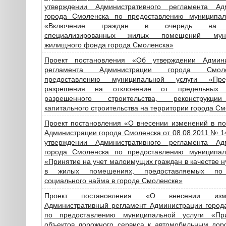
утверждении Административного регламента Ад
города Смоленска по предоставлению муниципал
«Включение граждан в очередь на п
специализированных жилых помещений муни
жилищного фонда города Смоленска»
Проект постановления «Об утверждении Админи
регламента Администрации города Смо
предоставлению муниципальной услуги «Пред
разрешения на отклонение от предельных 
разрешенного строительства, реконструкци
капитального строительства на территории города С
Проект постановления «О внесении изменений в по
Администрации города Смоленска от 08.08.2011 № 
утверждении Административного регламента Ад
города Смоленска по предоставлению муниципал
«Принятие на учет малоимущих граждан в качестве
в жилых помещениях, предоставляемых по
социального найма в городе Смоленске»
Проект постановления «О внесении из
Административный регламент Администрации город
по предоставлению муниципальной услуги «При
объектов дорожного сервиса к автомобильным дор