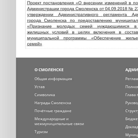
Проект постановления «О внесении изменений в по
Администрации города Смоленска от 04.09.2018 № 
утверждении Административного регламента Ад
города Смоленска по предоставлению муниципал
«Признание молодых семей нуждающимися в
жилищных условий в целях включения в состав
муниципальной программы «Обеспечение жиль
семей»
О СМОЛЕНСКЕ
АДМИ
Общая информация
Регла
Устав
Полно
Символика
Глава 
Награды Смоленска
Руково
Почётные граждане
Структ
Международные и
Бюдже
межмуниципальные связи
Доклад
Туризм
Муниц