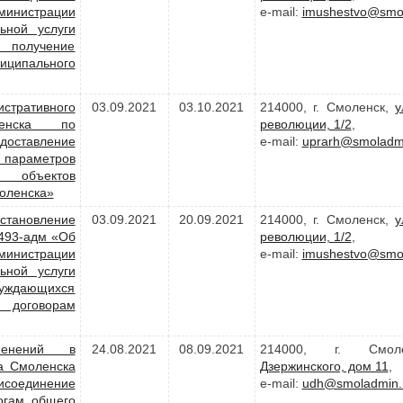
министрации
e-mail:
imushestvo@smol
ьной услуги
олучение
ципального
стративного
03.09.2021
03.10.2021
214000, г. Смоленск,
у
ленска по
революции, 1/2
,
оставление
e-mail:
uprarh@smoladmi
параметров
и объектов
моленска»
становление
03.09.2021
20.09.2021
214000, г. Смоленск,
у
1493-адм «Об
революции, 1/2
,
министрации
e-mail:
imushestvo@smol
ьной услуги
 нуждающихся
 договорам
менений в
24.08.2021
08.09.2021
214000, г. Смо
а Смоленска
Дзержинского, дом 11
,
соединение
e-mail:
udh@smoladmin.
огам общего