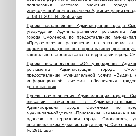
пользования местного значения города С
утвержденный постановлением Администрации город
от 08.11.2018 № 2955-адм»
Проект постановления Администрации города См
утверждении Административного регламента Ад
города Смоленска по предоставлению муниципал
«Предоставление разрешения на отклонение от
параметров разрешенного строительства, реконструк
капитального строительства на территории города С
Проект постановления «Об утверждении Админи
регламента Администрации города Смо
предоставлению муниципальной услуги «Выдача 
информационной системы обеспечения градост
деятельности»
Проект постановления Администрации города С
внесении изменения в Административный 
Администрации города Смоленска по пред
муниципальной услуги «Присвоение, изменение и а
адресов на территории города Смоленска», ут
постановлением Администрации города Смоленска о
№ 2511-адм»