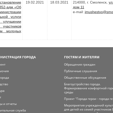
становление
19.02.2021
18.03.2021
214000, г. Смоленск,
ул
2352-адм «Об
дом 11
министрации
e-mail:
imushestvo@smol
ьной услуги
 улучшении
 участников
ем молодых
НИСТРАЦИЯ ГОРОДА
ГОСТЯМ И ЖИТЕЛЯМ
мент
Обращения граждан
мочия
Публичные слушания
города
Общественные обсуждения
дство
Благоустройство города.
Формирование комфортной гор
ура
среды
т
Проект "Города герои - города г
ы и отчеты
Мероприятия учреждений куль
для детей из семей участников 
ипальная служба