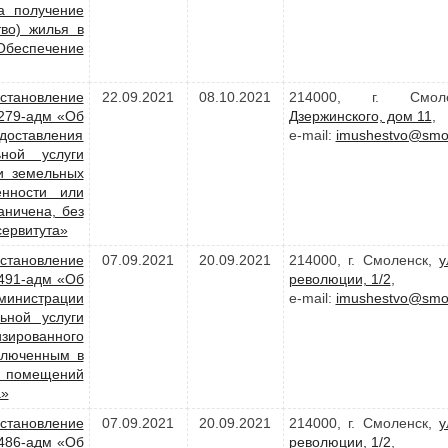
а получение
во) жилья в
Обеспечение
становление
22.09.2021
08.10.2021
214000, г. Смо
1279-адм «Об
Дзержинского, дом 11
,
доставления
e-mail:
imushestvo@smol
ной услуги
и земельных
енности или
аничена, без
сервитута»
становление
07.09.2021
20.09.2021
214000, г. Смоленск,
у
1491-адм «Об
революции, 1/2
,
министрации
e-mail:
imushestvo@smol
ьной услуги
ированного
ключенным в
х помещений
а»
становление
07.09.2021
20.09.2021
214000, г. Смоленск,
у
1486-адм «Об
революции, 1/2
,