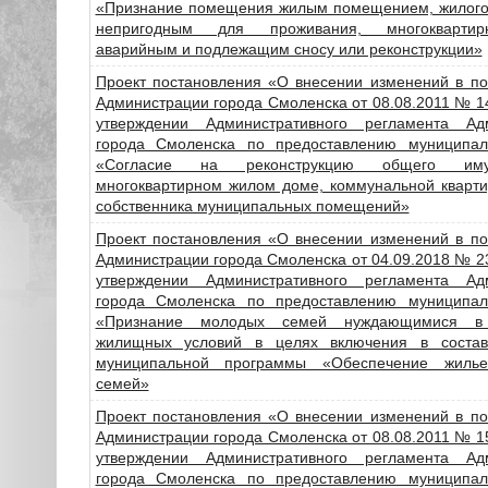
«Признание помещения жилым помещением, жилог
непригодным для проживания, многокварти
аварийным и подлежащим сносу или реконструкции»
Проект постановления «О внесении изменений в по
Администрации города Смоленска от 08.08.2011 № 
утверждении Административного регламента Ад
города Смоленска по предоставлению муниципал
«Согласие на реконструкцию общего им
многоквартирном жилом доме, коммунальной кварти
собственника муниципальных помещений»
Проект постановления «О внесении изменений в по
Администрации города Смоленска от 04.09.2018 № 
утверждении Административного регламента Ад
города Смоленска по предоставлению муниципал
«Признание молодых семей нуждающимися в
жилищных условий в целях включения в состав
муниципальной программы «Обеспечение жиль
семей»
Проект постановления «О внесении изменений в по
Администрации города Смоленска от 08.08.2011 № 
утверждении Административного регламента Ад
города Смоленска по предоставлению муниципал