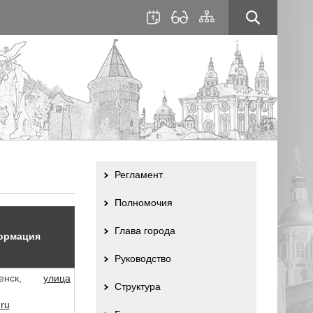
для
сайта
слабовидящих
Регламент
Полномочия
Глава города
ормация
Руководство
ленск,
улица
Структура
ru