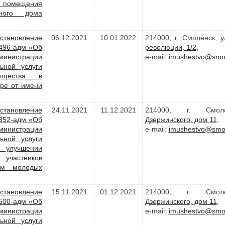
о помещения
рного дома
становление
06.12.2021
10.01.2022
214000, г. Смоленск,
у
1496-адм «Об
революции, 1/2
,
министрации
e-mail:
imushestvo@smol
ьной услуги
ущества в
ре от имени
становление
24.11.2021
11.12.2021
214000, г. Смо
2352-адм «Об
Дзержинского, дом 11
,
министрации
e-mail:
imushestvo@smol
ьной услуги
 улучшении
 участников
ем молодых
становление
15.11.2021
01.12.2021
214000, г. Смо
1500-адм «Об
Дзержинского, дом 11
,
министрации
e-mail:
imushestvo@smol
ьной услуги