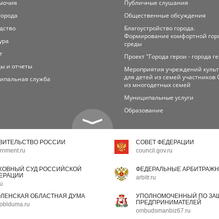
мочия
Публичные слушания
города
Общественные обсуждения
дство
Благоустройство города.
Формирование комфортной гор
ура
среды
т
Проект "Города герои - города г
ы и отчеты
Мероприятия учреждений куль
для детей из семей участников 
ипальная служба
из многодетных семей
Муниципальные услуги
Образование
ВИТЕЛЬСТВО РОССИИ
СОВЕТ ФЕДЕРАЦИИ
rnment.ru
council.gov.ru
ХОВНЫЙ СУД РОССИЙСКОЙ
ФЕДЕРАЛЬНЫЕ АРБИТРАЖН
ЕРАЦИИ
arbitr.ru
ru
ЛЕНСКАЯ ОБЛАСТНАЯ ДУМА
УПОЛНОМОЧЕННЫЙ ПО ЗАЩ
ПРЕДПРИНИМАТЕЛЕЙ
oblduma.ru
ombudsmanbiz67.ru