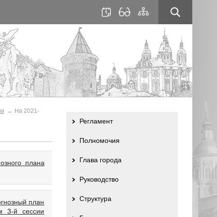
для
сайта
слабовидящих
ии
На 2021-
Регламент
Полномочия
Глава города
озного плана
Руководство
Структура
огнозный план
м 3-й сессии