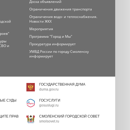
Доска объявлений
Ограничения движения транспорта
Ограничения водо- и теплоснабжения.
одской
Новости ЖКХ
Мероприятия
ероев"
Программа "Город и Мы"
туры
Прокуратура информирует
СВО и
УМВД России по городу Смоленску
информирует
ГОСУДАРСТВЕННАЯ ДУМА
duma.gov.ru
ЫЕ СУДЫ
ГОСУСЛУГИ
gosuslugi.ru
ИТЕ ПРАВ
СМОЛЕНСКИЙ ГОРОДСКОЙ СОВЕТ
smolsovet.ru