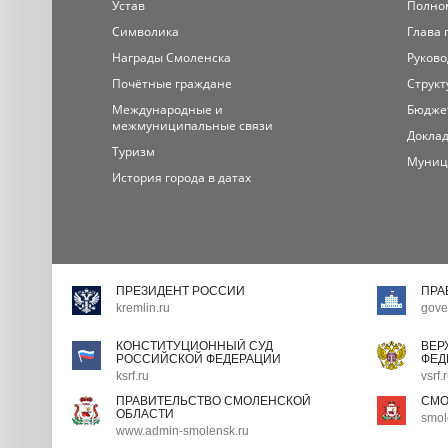
Устав
Полно
Символика
Глава 
Награды Смоленска
Руково
Почётные граждане
Структ
Международные и
Бюдже
межмуниципальные связи
Доклад
Туризм
Муниц
История города в датах
ПРЕЗИДЕНТ РОССИИ
ПРА
kremlin.ru
gove
КОНСТИТУЦИОННЫЙ СУД
ВЕР
РОССИЙСКОЙ ФЕДЕРАЦИИ
ФЕД
ksrf.ru
vsrf.
ПРАВИТЕЛЬСТВО СМОЛЕНСКОЙ
СМО
ОБЛАСТИ
smol
www.admin-smolensk.ru