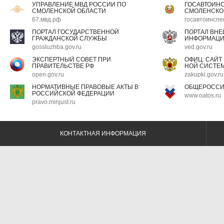
УПРАВЛЕНИЕ МВД РОССИИ ПО
ГОСАВТОИН
СМОЛЕНСКОЙ ОБЛАСТИ
СМОЛЕНСКО
67.мвд.рф
госавтоинспе
ПОРТАЛ ГОСУДАРСТВЕННОЙ
ПОРТАЛ ВН
ГРАЖДАНСКОЙ СЛУЖБЫ
ИНФОРМАЦ
gossluzhba.gov.ru
ved.gov.ru
ЭКСПЕРТНЫЙ СОВЕТ ПРИ
ОФИЦ. САЙТ
ПРАВИТЕЛЬСТВЕ РФ
НОЙ СИСТЕМ
open.gov.ru
zakupki.gov.ru
НОРМАТИВНЫЕ ПРАВОВЫЕ АКТЫ В
ОБЩЕРОССИ
РОССИЙСКОЙ ФЕДЕРАЦИИ
www.oatos.ru
pravo.minjust.ru
КОНТАКТНАЯ ИНФОРМАЦИЯ