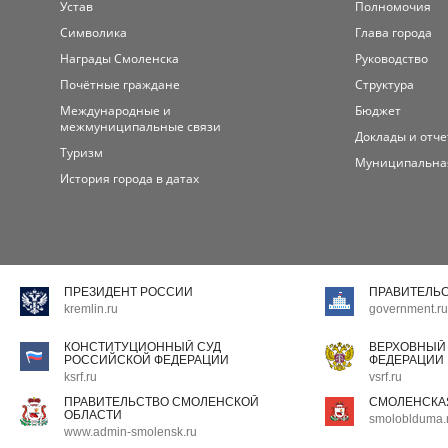
Устав
Полномочия
Символика
Глава города
Награды Смоленска
Руководство
Почётные граждане
Структура
Международные и
Бюджет
межмуниципальные связи
Доклады и отч
Туризм
Муниципальна
История города в датах
ПРЕЗИДЕНТ РОССИИ
ПРАВИТЕЛЬ
kremlin.ru
government.ru
КОНСТИТУЦИОННЫЙ СУД
ВЕРХОВНЫЙ
РОССИЙСКОЙ ФЕДЕРАЦИИ
ФЕДЕРАЦИИ
ksrf.ru
vsrf.ru
ПРАВИТЕЛЬСТВО СМОЛЕНСКОЙ
СМОЛЕНСКА
ОБЛАСТИ
smoloblduma.
www.admin-smolensk.ru