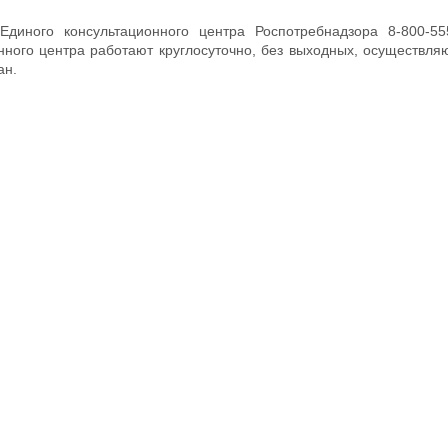
диного консультационного центра Роспотребнадзора 8-800-555
нного центра работают круглосуточно, без выходных, осуществл
ан.