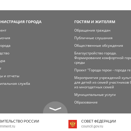
НИСТРАЦИЯ ГОРОДА
ГОСТЯМ И ЖИТЕЛЯМ
мент
Обращения граждан
мочия
Публичные слушания
города
Общественные обсуждения
дство
Благоустройство города.
Формирование комфортной гор
ура
среды
т
Проект "Города герои - города г
ы и отчеты
Мероприятия учреждений куль
для детей из семей участников 
ипальная служба
из многодетных семей
Муниципальные услуги
Образование
ВИТЕЛЬСТВО РОССИИ
СОВЕТ ФЕДЕРАЦИИ
rnment.ru
council.gov.ru