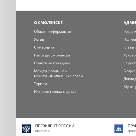
О СМОЛЕНСКЕ
АДМИ
Общая информация
Регла
Устав
Полно
Символика
Глава 
Награды Смоленска
Руково
Почётные граждане
Структ
Международные и
Бюдже
межмуниципальные связи
Доклад
Туризм
Муниц
История города в датах
ПРЕЗИДЕНТ РОССИИ
ПРА
kremlin.ru
gove