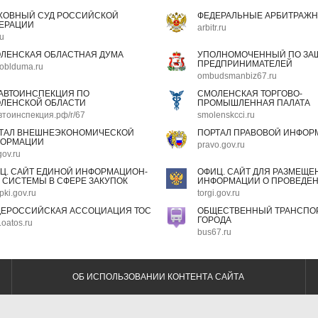
ХОВНЫЙ СУД РОССИЙСКОЙ
ФЕДЕРАЛЬНЫЕ АРБИТРАЖН
ЕРАЦИИ
arbitr.ru
ru
ЛЕНСКАЯ ОБЛАСТНАЯ ДУМА
УПОЛНОМОЧЕННЫЙ ПО ЗАЩ
ПРЕДПРИНИМАТЕЛЕЙ
oblduma.ru
ombudsmanbiz67.ru
АВТОИНСПЕКЦИЯ ПО
СМОЛЕНСКАЯ ТОРГОВО-
ЛЕНСКОЙ ОБЛАСТИ
ПРОМЫШЛЕННАЯ ПАЛАТА
втоинспекция.рф/r/67
smolenskcci.ru
ТАЛ ВНЕШНЕЭКОНОМИЧЕСКОЙ
ПОРТАЛ ПРАВОВОЙ ИНФОР
ОРМАЦИИ
pravo.gov.ru
gov.ru
Ц. САЙТ ЕДИНОЙ ИНФОРМАЦИОН-
ОФИЦ. САЙТ ДЛЯ РАЗМЕЩЕ
 СИСТЕМЫ В СФЕРЕ ЗАКУПОК
ИНФОРМАЦИИ О ПРОВЕДЕН
pki.gov.ru
torgi.gov.ru
ЕРОССИЙСКАЯ АССОЦИАЦИЯ ТОС
ОБЩЕСТВЕННЫЙ ТРАНСПОР
ГОРОДА
oatos.ru
bus67.ru
ОБ ИСПОЛЬЗОВАНИИ КОНТЕНТА САЙТА