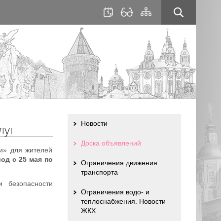
для
сайта
слабовидящих
Новости
луг
Доска объявлений
и» для жителей
од с 25 мая по
Ограничения движения
транспорта
 безопасности
Ограничения водо- и
теплоснабжения. Новости
ЖКХ