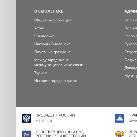
О СМОЛЕНСКЕ
АДМИ
Общая информация
Регла
Устав
Полно
Символика
Глава 
Награды Смоленска
Руково
Почётные граждане
Структ
Международные и
Бюдже
межмуниципальные связи
Доклад
Туризм
Муниц
История города в датах
ПРЕЗИДЕНТ РОССИИ
ПРА
kremlin.ru
gove
КОНСТИТУЦИОННЫЙ СУД
ВЕР
РОССИЙСКОЙ ФЕДЕРАЦИИ
ФЕД