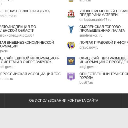
arbitr.ru
ru
ЛЕНСКАЯ ОБЛАСТНАЯ ДУМА
УПОЛНОМОЧЕННЫЙ ПО ЗАЩ
ПРЕДПРИНИМАТЕЛЕЙ
oblduma.ru
ombudsmanbiz67.ru
АВТОИНСПЕКЦИЯ ПО
СМОЛЕНСКАЯ ТОРГОВО-
ЛЕНСКОЙ ОБЛАСТИ
ПРОМЫШЛЕННАЯ ПАЛАТА
втоинспекция.рф/r/67
smolenskcci.ru
ТАЛ ВНЕШНЕЭКОНОМИЧЕСКОЙ
ПОРТАЛ ПРАВОВОЙ ИНФОР
ОРМАЦИИ
pravo.gov.ru
gov.ru
Ц. САЙТ ЕДИНОЙ ИНФОРМАЦИОН-
ОФИЦ. САЙТ ДЛЯ РАЗМЕЩЕ
 СИСТЕМЫ В СФЕРЕ ЗАКУПОК
ИНФОРМАЦИИ О ПРОВЕДЕН
pki.gov.ru
torgi.gov.ru
ЕРОССИЙСКАЯ АССОЦИАЦИЯ ТОС
ОБЩЕСТВЕННЫЙ ТРАНСПОР
ГОРОДА
oatos.ru
bus67.ru
ОБ ИСПОЛЬЗОВАНИИ КОНТЕНТА САЙТА