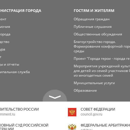
НИСТРАЦИЯ ГОРОДА
ГОСТЯМ И ЖИТЕЛЯМ
мент
Обращения граждан
мочия
Публичные слушания
города
Общественные обсуждения
дство
Благоустройство города.
Формирование комфортной гор
ура
среды
т
Проект "Города герои - города г
ы и отчеты
Мероприятия учреждений куль
для детей из семей участников 
ипальная служба
из многодетных семей
Муниципальные услуги
Образование
ВИТЕЛЬСТВО РОССИИ
СОВЕТ ФЕДЕРАЦИИ
rnment.ru
council.gov.ru
ХОВНЫЙ СУД РОССИЙСКОЙ
ФЕДЕРАЛЬНЫЕ АРБИТРАЖН
ЕРАЦИИ