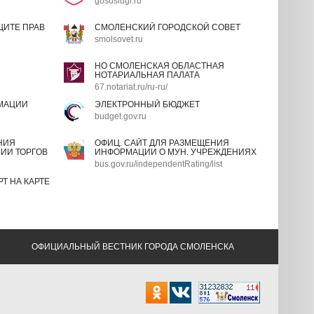
gosuslugi.ru
ИТЕ ПРАВ
СМОЛЕНСКИЙ ГОРОДСКОЙ СОВЕТ
smolsovet.ru
НО СМОЛЕНСКАЯ ОБЛАСТНАЯ
НОТАРИАЛЬНАЯ ПАЛАТА
67.notariat.ru/ru-ru/
МАЦИИ
ЭЛЕКТРОННЫЙ БЮДЖЕТ
budget.gov.ru
НИЯ
ОФИЦ. САЙТ ДЛЯ РАЗМЕЩЕНИЯ
ИИ ТОРГОВ
ИНФОРМАЦИИ О МУН. УЧРЕЖДЕНИЯХ
bus.gov.ru/independentRating/list
Т НА КАРТЕ
ОФИЦИАЛЬНЫЙ ВЕСТНИК ГОРОДА СМОЛЕНСКА