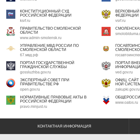
КОНСТИТУЦИОННЫЙ СУД
ВЕРХОВНЫЙ
РОССИЙСКОЙ ФЕДЕРАЦИИ
ФЕДЕРАЦИИ
ksrf.ru
vsrf.ru
ПРАВИТЕЛЬСТВО СМОЛЕНСКОЙ
СМОЛЕНСКА
ОБЛАСТИ
smoloblduma.
www.admin-smolensk.ru
УПРАВЛЕНИЕ МВД РОССИИ ПО
ГОСАВТОИН
СМОЛЕНСКОЙ ОБЛАСТИ
СМОЛЕНСКО
67.мвд.рф
госавтоинспе
ПОРТАЛ ГОСУДАРСТВЕННОЙ
ПОРТАЛ ВН
ГРАЖДАНСКОЙ СЛУЖБЫ
ИНФОРМАЦ
gossluzhba.gov.ru
ved.gov.ru
ЭКСПЕРТНЫЙ СОВЕТ ПРИ
ОФИЦ. САЙТ
ПРАВИТЕЛЬСТВЕ РФ
НОЙ СИСТЕМ
open.gov.ru
zakupki.gov.ru
НОРМАТИВНЫЕ ПРАВОВЫЕ АКТЫ В
ОБЩЕРОССИ
РОССИЙСКОЙ ФЕДЕРАЦИИ
www.oatos.ru
pravo.minjust.ru
КОНТАКТНАЯ ИНФОРМАЦИЯ