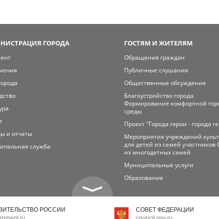
НИСТРАЦИЯ ГОРОДА
ГОСТЯМ И ЖИТЕЛЯМ
мент
Обращения граждан
мочия
Публичные слушания
города
Общественные обсуждения
дство
Благоустройство города.
Формирование комфортной гор
ура
среды
т
Проект "Города герои - города г
ы и отчеты
Мероприятия учреждений куль
для детей из семей участников 
ипальная служба
из многодетных семей
Муниципальные услуги
Образование
ВИТЕЛЬСТВО РОССИИ
СОВЕТ ФЕДЕРАЦИИ
rnment.ru
council.gov.ru