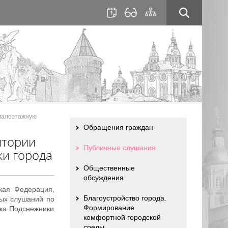
для
сайта
слабовидящих
 малоэтажную
Обращения граждан
итории
Публичные слушания
ки города
Общественные
обсуждения
кая Федерация,
Благоустройство города.
ных слушаний по
Формирование
лка Подснежники
комфортной городской
среды