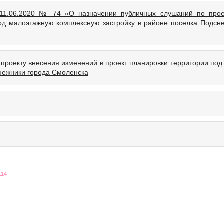
 11.06.2020 № 74 «О назначении публичных слушаний по прое
од малоэтажную комплексную застройку в районе поселка Подсн
проекту внесения изменений в проект планировки территории по
нежники города Смоленска
й
114