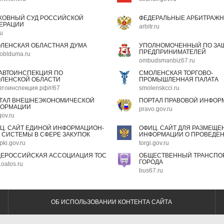
ХОВНЫЙ СУД РОССИЙСКОЙ
ФЕДЕРАЛЬНЫЕ АРБИТРАЖН
ЕРАЦИИ
arbitr.ru
ru
ЛЕНСКАЯ ОБЛАСТНАЯ ДУМА
УПОЛНОМОЧЕННЫЙ ПО ЗАЩ
ПРЕДПРИНИМАТЕЛЕЙ
oblduma.ru
ombudsmanbiz67.ru
АВТОИНСПЕКЦИЯ ПО
СМОЛЕНСКАЯ ТОРГОВО-
ЛЕНСКОЙ ОБЛАСТИ
ПРОМЫШЛЕННАЯ ПАЛАТА
втоинспекция.рф/r/67
smolenskcci.ru
ТАЛ ВНЕШНЕЭКОНОМИЧЕСКОЙ
ПОРТАЛ ПРАВОВОЙ ИНФОР
ОРМАЦИИ
pravo.gov.ru
gov.ru
Ц. САЙТ ЕДИНОЙ ИНФОРМАЦИОН-
ОФИЦ. САЙТ ДЛЯ РАЗМЕЩЕ
 СИСТЕМЫ В СФЕРЕ ЗАКУПОК
ИНФОРМАЦИИ О ПРОВЕДЕН
pki.gov.ru
torgi.gov.ru
ЕРОССИЙСКАЯ АССОЦИАЦИЯ ТОС
ОБЩЕСТВЕННЫЙ ТРАНСПОР
ГОРОДА
oatos.ru
bus67.ru
ОБ ИСПОЛЬЗОВАНИИ КОНТЕНТА САЙТА