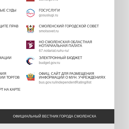
ЫЕ СУДЫ
ГОСУСЛУГИ
gosuslugi.ru
ИТЕ ПРАВ
СМОЛЕНСКИЙ ГОРОДСКОЙ СОВЕТ
smolsovet.ru
НО СМОЛЕНСКАЯ ОБЛАСТНАЯ
НОТАРИАЛЬНАЯ ПАЛАТА
67.notariat.ru/ru-ru/
МАЦИИ
ЭЛЕКТРОННЫЙ БЮДЖЕТ
budget.gov.ru
НИЯ
ОФИЦ. САЙТ ДЛЯ РАЗМЕЩЕНИЯ
ИИ ТОРГОВ
ИНФОРМАЦИИ О МУН. УЧРЕЖДЕНИЯХ
bus.gov.ru/independentRating/list
Т НА КАРТЕ
ОФИЦИАЛЬНЫЙ ВЕСТНИК ГОРОДА СМОЛЕНСКА