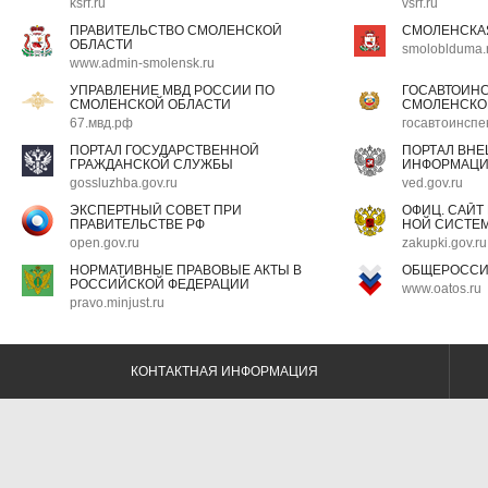
ksrf.ru
vsrf.ru
ПРАВИТЕЛЬСТВО СМОЛЕНСКОЙ
СМОЛЕНСКА
ОБЛАСТИ
smoloblduma.
www.admin-smolensk.ru
УПРАВЛЕНИЕ МВД РОССИИ ПО
ГОСАВТОИН
СМОЛЕНСКОЙ ОБЛАСТИ
СМОЛЕНСКО
67.мвд.рф
госавтоинспе
ПОРТАЛ ГОСУДАРСТВЕННОЙ
ПОРТАЛ ВН
ГРАЖДАНСКОЙ СЛУЖБЫ
ИНФОРМАЦ
gossluzhba.gov.ru
ved.gov.ru
ЭКСПЕРТНЫЙ СОВЕТ ПРИ
ОФИЦ. САЙТ
ПРАВИТЕЛЬСТВЕ РФ
НОЙ СИСТЕМ
open.gov.ru
zakupki.gov.ru
НОРМАТИВНЫЕ ПРАВОВЫЕ АКТЫ В
ОБЩЕРОССИ
РОССИЙСКОЙ ФЕДЕРАЦИИ
www.oatos.ru
pravo.minjust.ru
КОНТАКТНАЯ ИНФОРМАЦИЯ