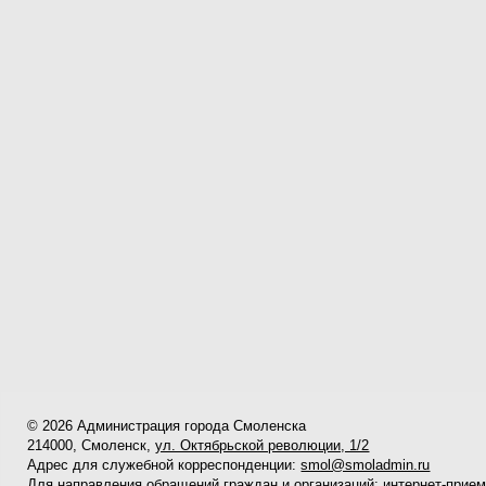
© 2026 Администрация города Смоленска
214000, Смоленск,
ул. Октябрьской революции, 1/2
Адрес для служебной корреспонденции:
smol@smoladmin.ru
Для направления обращений граждан и организаций:
интернет-прие