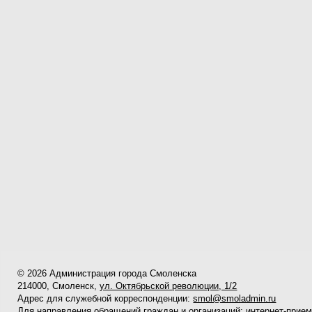
© 2026 Администрация города Смоленска
214000, Смоленск,
ул. Октябрьской революции, 1/2
Адрес для служебной корреспонденции:
smol@smoladmin.ru
Для направления обращений граждан и организаций:
интернет-прие