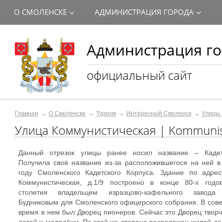
О СМОЛЕНСКЕ
АДМИНИСТРАЦИЯ ГОРОДА
Администрация го
официальный сайт
Главная
О Смоленске
Туризм
Интересный Смоленск
Улицы 
Улица Коммунистическая | Kommunist
Данный отрезок улицы ранее носил название – Кадет
Получила своё название из-за расположившегося на ней в
году Смоленского Кадетского Корпуса. Здание по адрес
Коммунистическая, д.1/9 построено в конце 80-х годо
столетия владельцем изразцово-кафельного завода
Будниковым для Смоленского офицерского собрания. В сове
время в нем был Дворец пионеров. Сейчас это Дворец творч