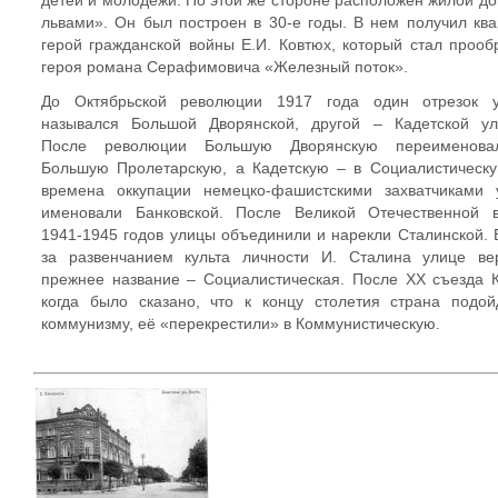
детей и молодёжи. По этой же стороне расположен жилой до
львами». Он был построен в 30-е годы. В нем получил ква
герой гражданской войны Е.И. Ковтюх, который стал прооб
героя романа Серафимовича «Железный поток».
До Октябрьской революции 1917 года один отрезок 
назывался Большой Дворянской, другой – Кадетской ул
После революции Большую Дворянскую переименов
Большую Пролетарскую, а Кадетскую – в Социалистическу
времена оккупации немецко-фашистскими захватчиками 
именовали Банковской. После Великой Отечественной 
1941-1945 годов улицы объединили и нарекли Сталинской. 
за развенчанием культа личности И. Сталина улице ве
прежнее название – Социалистическая. После XX съезда 
когда было сказано, что к концу столетия страна подой
коммунизму, её «перекрестили» в Коммунистическую.