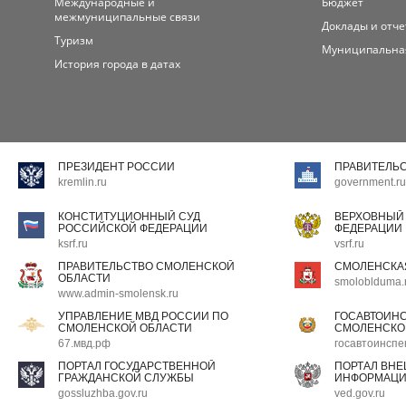
Международные и
Бюджет
межмуниципальные связи
Доклады и отч
Туризм
Муниципальна
История города в датах
ПРЕЗИДЕНТ РОССИИ
ПРАВИТЕЛЬ
kremlin.ru
government.ru
КОНСТИТУЦИОННЫЙ СУД
ВЕРХОВНЫЙ
РОССИЙСКОЙ ФЕДЕРАЦИИ
ФЕДЕРАЦИИ
ksrf.ru
vsrf.ru
ПРАВИТЕЛЬСТВО СМОЛЕНСКОЙ
СМОЛЕНСКА
ОБЛАСТИ
smoloblduma.
www.admin-smolensk.ru
УПРАВЛЕНИЕ МВД РОССИИ ПО
ГОСАВТОИН
СМОЛЕНСКОЙ ОБЛАСТИ
СМОЛЕНСКО
67.мвд.рф
госавтоинспе
ПОРТАЛ ГОСУДАРСТВЕННОЙ
ПОРТАЛ ВН
ГРАЖДАНСКОЙ СЛУЖБЫ
ИНФОРМАЦ
gossluzhba.gov.ru
ved.gov.ru