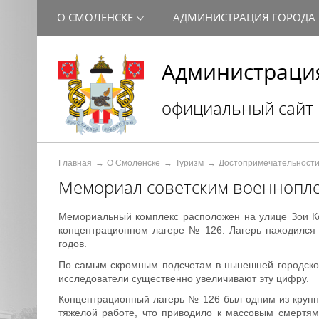
О СМОЛЕНСКЕ
АДМИНИСТРАЦИЯ ГОРОДА
Администрация
официальный сайт
Главная
О Смоленске
Туризм
Достопримечательност
Мемориал советским военнопл
Мемориальный комплекс расположен на улице Зои Ко
концентрационном лагере № 126. Лагерь находился 
годов.
По самым скромным подсчетам в нынешней городской
исследователи существенно увеличивают эту цифру.
Концентрационный лагерь № 126 был одним из крупн
тяжелой работе, что приводило к массовым смертям