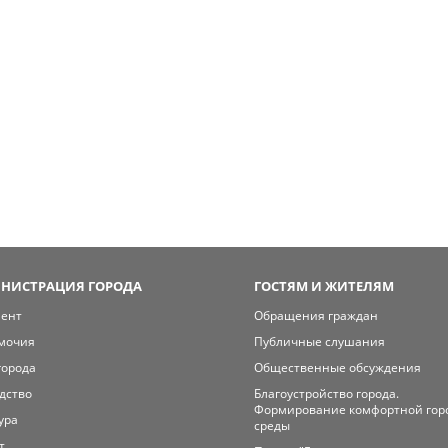
НИСТРАЦИЯ ГОРОДА
ГОСТЯМ И ЖИТЕЛЯМ
мент
Обращения граждан
мочия
Публичные слушания
города
Общественные обсуждения
дство
Благоустройство города.
Формирование комфортной гор
ура
среды
т