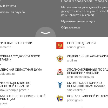
Проект "Города герои - города г
ы и отчеты
Мероприятия учреждений куль
для детей из семей участников 
ипальная служба
из многодетных семей
Муниципальные услуги
Образование
ВИТЕЛЬСТВО РОССИИ
СОВЕТ ФЕДЕРАЦИИ
rnment.ru
council.gov.ru
ХОВНЫЙ СУД РОССИЙСКОЙ
ФЕДЕРАЛЬНЫЕ АРБИТРАЖН
ЕРАЦИИ
arbitr.ru
ru
ЛЕНСКАЯ ОБЛАСТНАЯ ДУМА
УПОЛНОМОЧЕННЫЙ ПО ЗАЩ
ПРЕДПРИНИМАТЕЛЕЙ
oblduma.ru
ombudsmanbiz67.ru
АВТОИНСПЕКЦИЯ ПО
СМОЛЕНСКАЯ ТОРГОВО-
ЛЕНСКОЙ ОБЛАСТИ
ПРОМЫШЛЕННАЯ ПАЛАТА
втоинспекция.рф/r/67
smolenskcci.ru
ТАЛ ВНЕШНЕЭКОНОМИЧЕСКОЙ
ПОРТАЛ ПРАВОВОЙ ИНФОР
ОРМАЦИИ
pravo.gov.ru
gov.ru