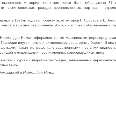
и нынешнего мемориального комплекса было обнаружено 87 
-ти тысяч советских граждан: военнопленных, партизан, подпо
еря в 1975-м году по проекту архитекторов Г. Соосара и Е. Антон
 места массовых захоронений убитых и условно обозначенных го
 Нормандии-Неман оформлен тремя массивными перевернутыми
 Трапеции внутри полые и символизируют лагерные бараки. В них 
шетками. Такая же решетка с заостренными прутьями виднеетс
ворящей о чудовищных преступлениях, совершавшихся здесь.
земляной курган с широкой лестницей, завершенный церемониал
овый венок.
одемьянской и Нормандии-Неман