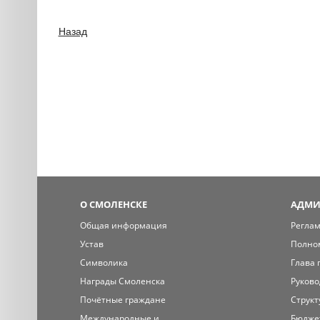
Назад
О СМОЛЕНСКЕ
АДМИ
Общая информация
Регла
Устав
Полно
Символика
Глава 
Награды Смоленска
Руково
Почётные граждане
Структ
Международные и
Бюдже