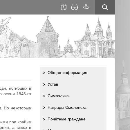
для
сайта
слабовидящих
Общая информация
Устав
ан, погибших в
о осени 1943-го
Символика
Награды Смоленска
в. Но некоторые
Почётные граждане
ными при крайне
ния, а также в