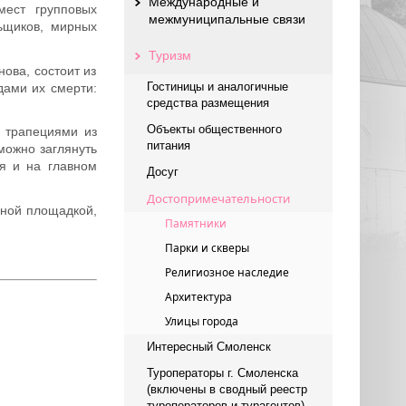
Международные и
мест групповых
межмуниципальные связи
льщиков, мирных
Туризм
ова, состоит из
Гостиницы и аналогичные
дами их смерти:
средства размещения
Объекты общественного
 трапециями из
питания
можно заглянуть
я и на главном
Досуг
Достопримечательности
ьной площадкой,
Памятники
Парки и скверы
Религиозное наследие
Архитектура
Улицы города
Интересный Смоленск
Туроператоры г. Смоленска
(включены в сводный реестр
туроператоров и турагентов)