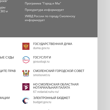
ероев"
Программа "Город и Мы"
туры
Прокуратура информирует
СВО и
УМВД России по городу Смоленску
информирует
ГОСУДАРСТВЕННАЯ ДУМА
duma.gov.ru
ЫЕ СУДЫ
ГОСУСЛУГИ
gosuslugi.ru
ИТЕ ПРАВ
СМОЛЕНСКИЙ ГОРОДСКОЙ СОВЕТ
smolsovet.ru
НО СМОЛЕНСКАЯ ОБЛАСТНАЯ
НОТАРИАЛЬНАЯ ПАЛАТА
67.notariat.ru/ru-ru/
МАЦИИ
ЭЛЕКТРОННЫЙ БЮДЖЕТ
budget.gov.ru