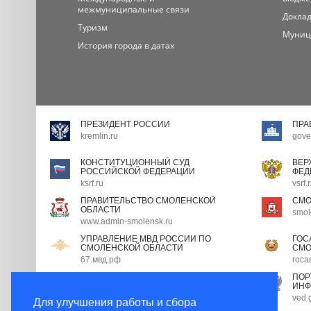
межмуниципальные связи
Доклад
Туризм
Муниц
История города в датах
ПРЕЗИДЕНТ РОССИИ
ПРА
kremlin.ru
gove
КОНСТИТУЦИОННЫЙ СУД
ВЕР
РОССИЙСКОЙ ФЕДЕРАЦИИ
ФЕД
ksrf.ru
vsrf.
ПРАВИТЕЛЬСТВО СМОЛЕНСКОЙ
СМО
ОБЛАСТИ
smol
www.admin-smolensk.ru
УПРАВЛЕНИЕ МВД РОССИИ ПО
ГОС
СМОЛЕНСКОЙ ОБЛАСТИ
СМО
67.мвд.рф
госа
ПОРТАЛ ГОСУДАРСТВЕННОЙ
ПОР
ГРАЖДАНСКОЙ СЛУЖБЫ
ИНФ
gossluzhba.gov.ru
ved.
Для улучшения работы и сбора