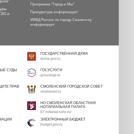
ероев"
Программа "Город и Мы"
туры
Прокуратура информирует
СВО и
УМВД России по городу Смоленску
информирует
ГОСУДАРСТВЕННАЯ ДУМА
duma.gov.ru
ЫЕ СУДЫ
ГОСУСЛУГИ
gosuslugi.ru
ИТЕ ПРАВ
СМОЛЕНСКИЙ ГОРОДСКОЙ СОВЕТ
smolsovet.ru
НО СМОЛЕНСКАЯ ОБЛАСТНАЯ
НОТАРИАЛЬНАЯ ПАЛАТА
67.notariat.ru/ru-ru/
МАЦИИ
ЭЛЕКТРОННЫЙ БЮДЖЕТ
budget.gov.ru