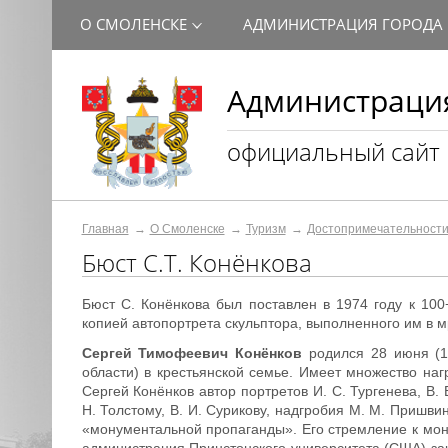
О СМОЛЕНСКЕ
АДМИНИСТРАЦИЯ ГОРОДА
Администрация
официальный сайт
Главная
О Смоленске
Туризм
Достопримечательност
Бюст С.Т. Конёнкова
Бюст С. Конёнкова был поставлен в 1974 году к 10
копией автопортрета скульптора, выполненного им в м
Сергей Тимофеевич Конёнков
родился 28 июня (1
области) в крестьянской семье. Имеет множество на
Сергей Конёнков автор портретов И. С. Тургенева, В. В
Н. Толстому, В. И. Сурикову, надгробия М. М. Пришв
«монументальной пропаганды». Его стремление к мону
администрация Принстонского университета (США) за