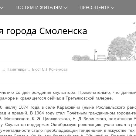
ГОСТЯМ И ЖИТЕЛЯМ
ПРЕСС-ЦЕНТР
 города Смоленска
и
Памятники
Бюст С.Т. Конёнкова
0−летию со дня рождения скульптора. Примечательно, что данны
раморе и хранящегося сейчас в Третьяковской галерее.
0 июля) 1874 года в селе Караковичи (ныне Рославльского рай
град и премий. В 1964 году стал Почётным гражданином города-г
. Маяковского, К. Э. Циолковского, Н. Д. Зелинского, памятников А
ину. Скульптор поддержал Октябрьскую революцию, участвовал в р
ментальности стало преобладающей тенденцией в искусстве тех л
казала Сергею Конёнкову бюст учёного А. Эйнштейна. Великий фи