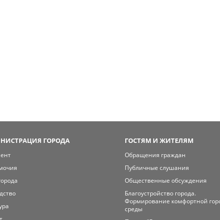
НИСТРАЦИЯ ГОРОДА
ГОСТЯМ И ЖИТЕЛЯМ
мент
Обращения граждан
мочия
Публичные слушания
города
Общественные обсуждения
дство
Благоустройство города.
Формирование комфортной гор
ура
среды
т