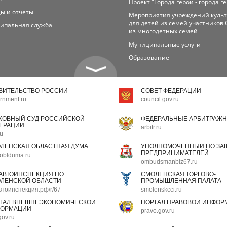
Проект "Города герои - города г
ы и отчеты
Мероприятия учреждений куль
для детей из семей участников 
ипальная служба
из многодетных семей
Муниципальные услуги
Образование
ВИТЕЛЬСТВО РОССИИ
СОВЕТ ФЕДЕРАЦИИ
rnment.ru
council.gov.ru
ХОВНЫЙ СУД РОССИЙСКОЙ
ФЕДЕРАЛЬНЫЕ АРБИТРАЖН
ЕРАЦИИ
arbitr.ru
ru
ЛЕНСКАЯ ОБЛАСТНАЯ ДУМА
УПОЛНОМОЧЕННЫЙ ПО ЗАЩ
ПРЕДПРИНИМАТЕЛЕЙ
oblduma.ru
ombudsmanbiz67.ru
АВТОИНСПЕКЦИЯ ПО
СМОЛЕНСКАЯ ТОРГОВО-
ЛЕНСКОЙ ОБЛАСТИ
ПРОМЫШЛЕННАЯ ПАЛАТА
втоинспекция.рф/r/67
smolenskcci.ru
ТАЛ ВНЕШНЕЭКОНОМИЧЕСКОЙ
ПОРТАЛ ПРАВОВОЙ ИНФОР
ОРМАЦИИ
pravo.gov.ru
gov.ru