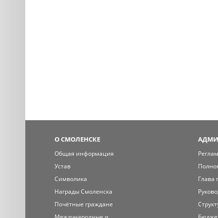
О СМОЛЕНСКЕ
АДМИ
Общая информация
Регла
Устав
Полно
Символика
Глава 
Награды Смоленска
Руково
Почётные граждане
Структ
Международные и
Бюдже