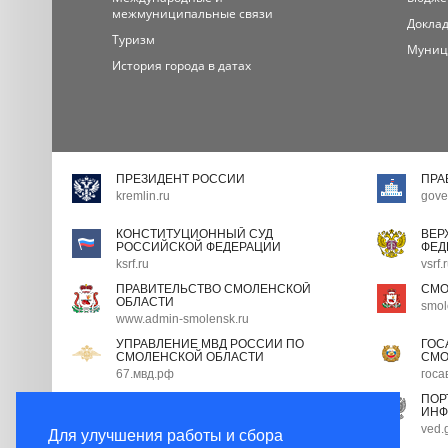
межмуниципальные связи
Доклад
Туризм
Муниц
История города в датах
ПРЕЗИДЕНТ РОССИИ
ПРА
kremlin.ru
gove
КОНСТИТУЦИОННЫЙ СУД
ВЕР
РОССИЙСКОЙ ФЕДЕРАЦИИ
ФЕД
ksrf.ru
vsrf.
ПРАВИТЕЛЬСТВО СМОЛЕНСКОЙ
СМО
ОБЛАСТИ
smol
www.admin-smolensk.ru
УПРАВЛЕНИЕ МВД РОССИИ ПО
ГОС
СМОЛЕНСКОЙ ОБЛАСТИ
СМО
67.мвд.рф
госа
ПОРТАЛ ГОСУДАРСТВЕННОЙ
ПОР
ГРАЖДАНСКОЙ СЛУЖБЫ
ИНФ
gossluzhba.gov.ru
ved.
Для улучшения работы и сбора