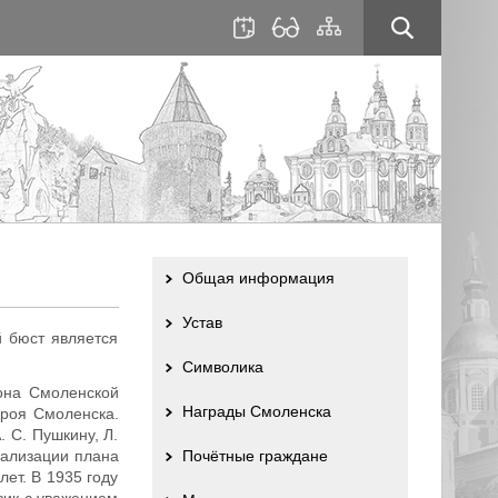
для
сайта
слабовидящих
Общая информация
Устав
й бюст является
Символика
она Смоленской
Награды Смоленска
ероя Смоленска.
. С. Пушкину, Л.
еализации плана
Почётные граждане
ет. В 1935 году
зик с уважением