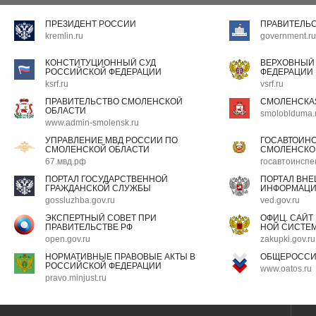
ПРЕЗИДЕНТ РОССИИ
ПРАВИТЕЛЬ
kremlin.ru
government.ru
КОНСТИТУЦИОННЫЙ СУД
ВЕРХОВНЫЙ
РОССИЙСКОЙ ФЕДЕРАЦИИ
ФЕДЕРАЦИИ
ksrf.ru
vsrf.ru
ПРАВИТЕЛЬСТВО СМОЛЕНСКОЙ
СМОЛЕНСКА
ОБЛАСТИ
smoloblduma.
www.admin-smolensk.ru
УПРАВЛЕНИЕ МВД РОССИИ ПО
ГОСАВТОИН
СМОЛЕНСКОЙ ОБЛАСТИ
СМОЛЕНСКО
67.мвд.рф
госавтоинспе
ПОРТАЛ ГОСУДАРСТВЕННОЙ
ПОРТАЛ ВН
ГРАЖДАНСКОЙ СЛУЖБЫ
ИНФОРМАЦ
gossluzhba.gov.ru
ved.gov.ru
ЭКСПЕРТНЫЙ СОВЕТ ПРИ
ОФИЦ. САЙТ
ПРАВИТЕЛЬСТВЕ РФ
НОЙ СИСТЕМ
open.gov.ru
zakupki.gov.ru
НОРМАТИВНЫЕ ПРАВОВЫЕ АКТЫ В
ОБЩЕРОССИ
РОССИЙСКОЙ ФЕДЕРАЦИИ
www.oatos.ru
pravo.minjust.ru