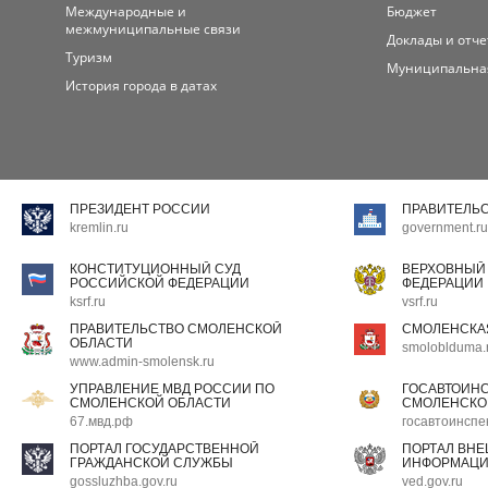
Международные и
Бюджет
межмуниципальные связи
Доклады и отч
Туризм
Муниципальна
История города в датах
ПРЕЗИДЕНТ РОССИИ
ПРАВИТЕЛЬ
kremlin.ru
government.ru
КОНСТИТУЦИОННЫЙ СУД
ВЕРХОВНЫЙ
РОССИЙСКОЙ ФЕДЕРАЦИИ
ФЕДЕРАЦИИ
ksrf.ru
vsrf.ru
ПРАВИТЕЛЬСТВО СМОЛЕНСКОЙ
СМОЛЕНСКА
ОБЛАСТИ
smoloblduma.
www.admin-smolensk.ru
УПРАВЛЕНИЕ МВД РОССИИ ПО
ГОСАВТОИН
СМОЛЕНСКОЙ ОБЛАСТИ
СМОЛЕНСКО
67.мвд.рф
госавтоинспе
ПОРТАЛ ГОСУДАРСТВЕННОЙ
ПОРТАЛ ВН
ГРАЖДАНСКОЙ СЛУЖБЫ
ИНФОРМАЦ
gossluzhba.gov.ru
ved.gov.ru