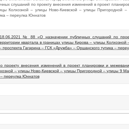
ичных слушаний по проекту внесения изменений в проект планиро
лицы Колхозной – улицы Ново-Киевской – улицы Пригородной –
ика – переулка Юннатов
 18.06.2021 № 88 «О назначении публичных слушаний по прое
ерритории квартала в границах улицы Кирова – улицы Колхозной 
– проспекта Гагарина – ГСК «Дружба» – Оршанского тупика – пере
 проекту внесения изменений в проект планировки и межевани
лхозной – улицы Ново-Киевской – улицы Пригородной – улицы 9 Ма
 – переулка Юннатов