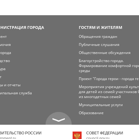
НИСТРАЦИЯ ГОРОДА
ГОСТЯМ И ЖИТЕЛЯМ
мент
Обращения граждан
мочия
Публичные слушания
города
Общественные обсуждения
дство
Благоустройство города.
Формирование комфортной гор
ура
среды
т
Проект "Города герои - города г
ы и отчеты
Мероприятия учреждений куль
для детей из семей участников 
ипальная служба
из многодетных семей
Муниципальные услуги
Образование
ВИТЕЛЬСТВО РОССИИ
СОВЕТ ФЕДЕРАЦИИ
rnment.ru
council.gov.ru