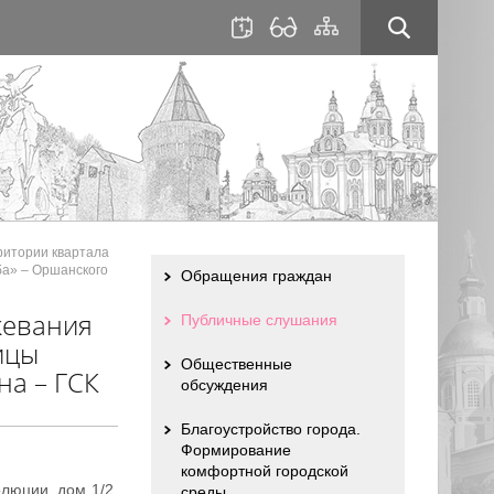
для
сайта
слабовидящих
ритории квартала
ба» – Оршанского
Обращения граждан
жевания
Публичные слушания
ицы
Общественные
на – ГСК
обсуждения
Благоустройство города.
Формирование
комфортной городской
олюции, дом 1/2,
среды