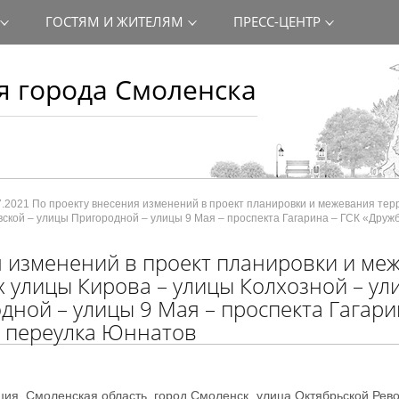
ГОСТЯМ И ЖИТЕЛЯМ
ПРЕСС-ЦЕНТР
 города Смоленска
7.2021 По проекту внесения изменений в проект планировки и межевания тер
вской – улицы Пригородной – улицы 9 Мая – проспекта Гагарина – ГСК «Друж
я изменений в проект планировки и ме
х улицы Кирова – улицы Колхозной – ул
ной – улицы 9 Мая – проспекта Гагари
– переулка Юннатов
ация, Смоленская область, город Смоленск, улица Октябрьской Рев