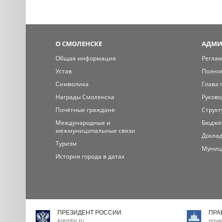
О СМОЛЕНСКЕ
АДМИ
Общая информация
Регла
Устав
Полно
Символика
Глава 
Награды Смоленска
Руково
Почётные граждане
Структ
Международные и
Бюдже
межмуниципальные связи
Доклад
Туризм
Муниц
История города в датах
ПРЕЗИДЕНТ РОССИИ
ПРА
kremlin.ru
gove