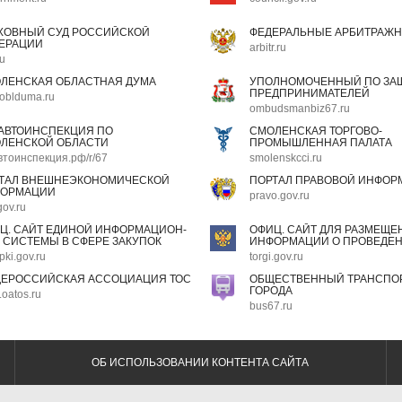
ХОВНЫЙ СУД РОССИЙСКОЙ
ФЕДЕРАЛЬНЫЕ АРБИТРАЖН
ЕРАЦИИ
arbitr.ru
ru
ЛЕНСКАЯ ОБЛАСТНАЯ ДУМА
УПОЛНОМОЧЕННЫЙ ПО ЗАЩ
ПРЕДПРИНИМАТЕЛЕЙ
oblduma.ru
ombudsmanbiz67.ru
АВТОИНСПЕКЦИЯ ПО
СМОЛЕНСКАЯ ТОРГОВО-
ЛЕНСКОЙ ОБЛАСТИ
ПРОМЫШЛЕННАЯ ПАЛАТА
втоинспекция.рф/r/67
smolenskcci.ru
ТАЛ ВНЕШНЕЭКОНОМИЧЕСКОЙ
ПОРТАЛ ПРАВОВОЙ ИНФОР
ОРМАЦИИ
pravo.gov.ru
gov.ru
Ц. САЙТ ЕДИНОЙ ИНФОРМАЦИОН-
ОФИЦ. САЙТ ДЛЯ РАЗМЕЩЕ
 СИСТЕМЫ В СФЕРЕ ЗАКУПОК
ИНФОРМАЦИИ О ПРОВЕДЕН
pki.gov.ru
torgi.gov.ru
ЕРОССИЙСКАЯ АССОЦИАЦИЯ ТОС
ОБЩЕСТВЕННЫЙ ТРАНСПОР
ГОРОДА
oatos.ru
bus67.ru
ОБ ИСПОЛЬЗОВАНИИ КОНТЕНТА САЙТА