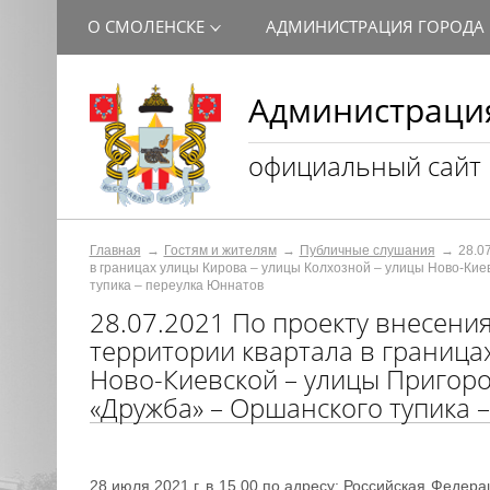
О СМОЛЕНСКЕ
АДМИНИСТРАЦИЯ ГОРОДА
Администрация
официальный сайт
Главная
Гостям и жителям
Публичные слушания
28.0
в границах улицы Кирова – улицы Колхозной – улицы Ново-Кие
тупика – переулка Юннатов
28.07.2021 По проекту внесени
территории квартала в граница
Ново-Киевской – улицы Пригород
«Дружба» – Оршанского тупика 
28 июля 2021 г. в 15.00 по адресу: Российская Федер