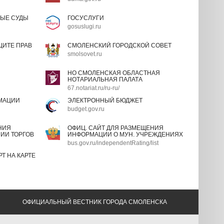
ЫЕ СУДЫ
ГОСУСЛУГИ
gosuslugi.ru
ИТЕ ПРАВ
СМОЛЕНСКИЙ ГОРОДСКОЙ СОВЕТ
smolsovet.ru
НО СМОЛЕНСКАЯ ОБЛАСТНАЯ
НОТАРИАЛЬНАЯ ПАЛАТА
67.notariat.ru/ru-ru/
МАЦИИ
ЭЛЕКТРОННЫЙ БЮДЖЕТ
budget.gov.ru
НИЯ
ОФИЦ. САЙТ ДЛЯ РАЗМЕЩЕНИЯ
ИИ ТОРГОВ
ИНФОРМАЦИИ О МУН. УЧРЕЖДЕНИЯХ
bus.gov.ru/independentRating/list
Т НА КАРТЕ
ОФИЦИАЛЬНЫЙ ВЕСТНИК ГОРОДА СМОЛЕНСКА