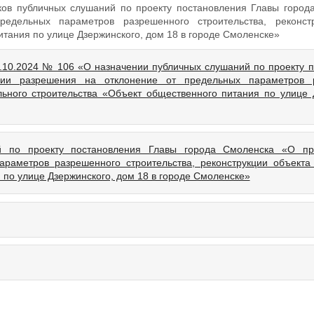
иков публичных слушаний по проекту постановления Главы горо
едельных параметров разрешенного строительства, реконст
итания по улице Дзержинского, дом 18 в городе Смоленске»
.10.2024 № 106 «О назначении публичных слушаний по проекту 
ии разрешения на отклонение от предельных параметров 
ального строительства «Объект общественного питания по улице 
 по проекту постановления Главы города Смоленска «О пр
раметров разрешенного строительства, реконструкции объекта 
 по улице Дзержинского, дом 18 в городе Смоленске»