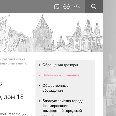
для
сайта
слабовидящих
ии разрешения на
енного питания по
Обращения граждан
Публичные слушания
в
Общественные
обсуждения
, дом 18
Благоустройство города.
Формирование
комфортной городской
ской Революции,
среды