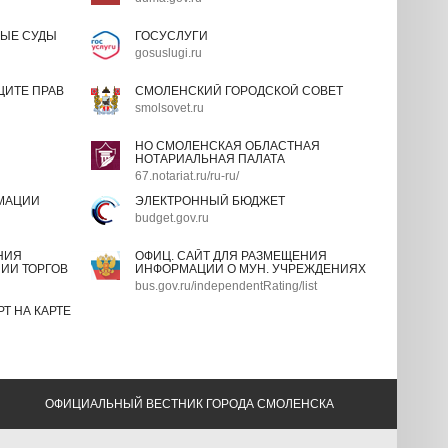
ЫЕ СУДЫ
ГОСУСЛУГИ
gosuslugi.ru
ИТЕ ПРАВ
СМОЛЕНСКИЙ ГОРОДСКОЙ СОВЕТ
smolsovet.ru
НО СМОЛЕНСКАЯ ОБЛАСТНАЯ
НОТАРИАЛЬНАЯ ПАЛАТА
67.notariat.ru/ru-ru/
МАЦИИ
ЭЛЕКТРОННЫЙ БЮДЖЕТ
budget.gov.ru
НИЯ
ОФИЦ. САЙТ ДЛЯ РАЗМЕЩЕНИЯ
ИИ ТОРГОВ
ИНФОРМАЦИИ О МУН. УЧРЕЖДЕНИЯХ
bus.gov.ru/independentRating/list
Т НА КАРТЕ
ОФИЦИАЛЬНЫЙ ВЕСТНИК ГОРОДА СМОЛЕНСКА