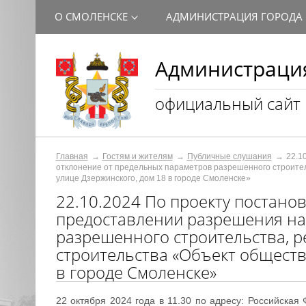
О СМОЛЕНСКЕ
АДМИНИСТРАЦИЯ ГОРОДА
Администрация
официальный сайт
Главная
Гостям и жителям
Публичные слушания
22.1
отклонение от предельных параметров разрешенного строител
улице Дзержинского, дом 18 в городе Смоленске»
22.10.2024 По проекту постано
предоставлении разрешения на
разрешенного строительства, р
строительства «Объект обществ
в городе Смоленске»
22 октября 2024 года в 11.30 по адресу: Российская