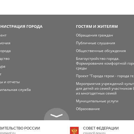
НИСТРАЦИЯ ГОРОДА
ГОСТЯМ И ЖИТЕЛЯМ
мент
Обращения граждан
мочия
Публичные слушания
города
Общественные обсуждения
дство
Благоустройство города.
Формирование комфортной гор
ура
среды
т
Проект "Города герои - города г
ы и отчеты
Мероприятия учреждений куль
для детей из семей участников 
ипальная служба
из многодетных семей
Муниципальные услуги
Образование
ВИТЕЛЬСТВО РОССИИ
СОВЕТ ФЕДЕРАЦИИ
rnment.ru
council.gov.ru