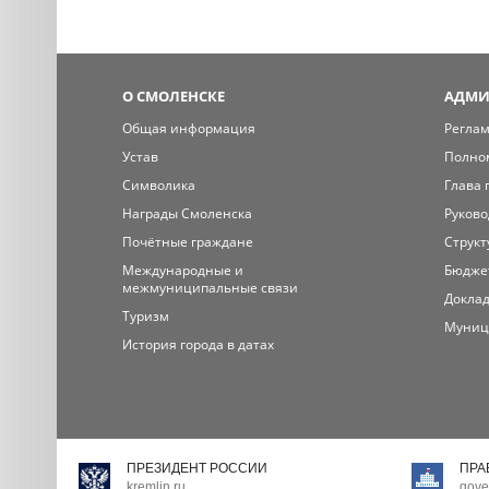
О СМОЛЕНСКЕ
АДМИ
Общая информация
Регла
Устав
Полно
Символика
Глава 
Награды Смоленска
Руково
Почётные граждане
Структ
Международные и
Бюдже
межмуниципальные связи
Доклад
Туризм
Муниц
История города в датах
ПРЕЗИДЕНТ РОССИИ
ПРА
kremlin.ru
gove