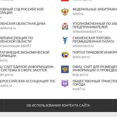
ХОВНЫЙ СУД РОССИЙСКОЙ
ФЕДЕРАЛЬНЫЕ АРБИТРАЖН
ЕРАЦИИ
arbitr.ru
ru
ЛЕНСКАЯ ОБЛАСТНАЯ ДУМА
УПОЛНОМОЧЕННЫЙ ПО ЗАЩ
ПРЕДПРИНИМАТЕЛЕЙ
oblduma.ru
ombudsmanbiz67.ru
АВТОИНСПЕКЦИЯ ПО
СМОЛЕНСКАЯ ТОРГОВО-
ЛЕНСКОЙ ОБЛАСТИ
ПРОМЫШЛЕННАЯ ПАЛАТА
втоинспекция.рф/r/67
smolenskcci.ru
ТАЛ ВНЕШНЕЭКОНОМИЧЕСКОЙ
ПОРТАЛ ПРАВОВОЙ ИНФОР
ОРМАЦИИ
pravo.gov.ru
gov.ru
Ц. САЙТ ЕДИНОЙ ИНФОРМАЦИОН-
ОФИЦ. САЙТ ДЛЯ РАЗМЕЩЕ
 СИСТЕМЫ В СФЕРЕ ЗАКУПОК
ИНФОРМАЦИИ О ПРОВЕДЕН
pki.gov.ru
torgi.gov.ru
ЕРОССИЙСКАЯ АССОЦИАЦИЯ ТОС
ОБЩЕСТВЕННЫЙ ТРАНСПОР
ГОРОДА
oatos.ru
bus67.ru
ОБ ИСПОЛЬЗОВАНИИ КОНТЕНТА САЙТА