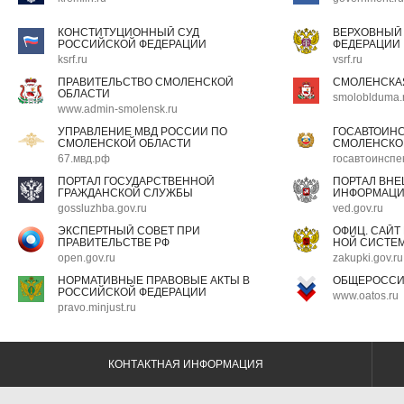
КОНСТИТУЦИОННЫЙ СУД
ВЕРХОВНЫЙ
РОССИЙСКОЙ ФЕДЕРАЦИИ
ФЕДЕРАЦИИ
ksrf.ru
vsrf.ru
ПРАВИТЕЛЬСТВО СМОЛЕНСКОЙ
СМОЛЕНСКА
ОБЛАСТИ
smoloblduma.
www.admin-smolensk.ru
УПРАВЛЕНИЕ МВД РОССИИ ПО
ГОСАВТОИН
СМОЛЕНСКОЙ ОБЛАСТИ
СМОЛЕНСКО
67.мвд.рф
госавтоинспе
ПОРТАЛ ГОСУДАРСТВЕННОЙ
ПОРТАЛ ВН
ГРАЖДАНСКОЙ СЛУЖБЫ
ИНФОРМАЦ
gossluzhba.gov.ru
ved.gov.ru
ЭКСПЕРТНЫЙ СОВЕТ ПРИ
ОФИЦ. САЙТ
ПРАВИТЕЛЬСТВЕ РФ
НОЙ СИСТЕМ
open.gov.ru
zakupki.gov.ru
НОРМАТИВНЫЕ ПРАВОВЫЕ АКТЫ В
ОБЩЕРОССИ
РОССИЙСКОЙ ФЕДЕРАЦИИ
www.oatos.ru
pravo.minjust.ru
КОНТАКТНАЯ ИНФОРМАЦИЯ