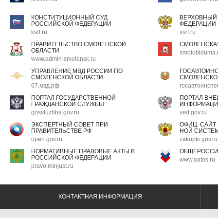
КОНСТИТУЦИОННЫЙ СУД
ВЕРХОВНЫЙ
РОССИЙСКОЙ ФЕДЕРАЦИИ
ФЕДЕРАЦИИ
ksrf.ru
vsrf.ru
ПРАВИТЕЛЬСТВО СМОЛЕНСКОЙ
СМОЛЕНСКА
ОБЛАСТИ
smoloblduma.
www.admin-smolensk.ru
УПРАВЛЕНИЕ МВД РОССИИ ПО
ГОСАВТОИН
СМОЛЕНСКОЙ ОБЛАСТИ
СМОЛЕНСКО
67.мвд.рф
госавтоинспе
ПОРТАЛ ГОСУДАРСТВЕННОЙ
ПОРТАЛ ВН
ГРАЖДАНСКОЙ СЛУЖБЫ
ИНФОРМАЦ
gossluzhba.gov.ru
ved.gov.ru
ЭКСПЕРТНЫЙ СОВЕТ ПРИ
ОФИЦ. САЙТ
ПРАВИТЕЛЬСТВЕ РФ
НОЙ СИСТЕМ
open.gov.ru
zakupki.gov.ru
НОРМАТИВНЫЕ ПРАВОВЫЕ АКТЫ В
ОБЩЕРОССИ
РОССИЙСКОЙ ФЕДЕРАЦИИ
www.oatos.ru
pravo.minjust.ru
КОНТАКТНАЯ ИНФОРМАЦИЯ