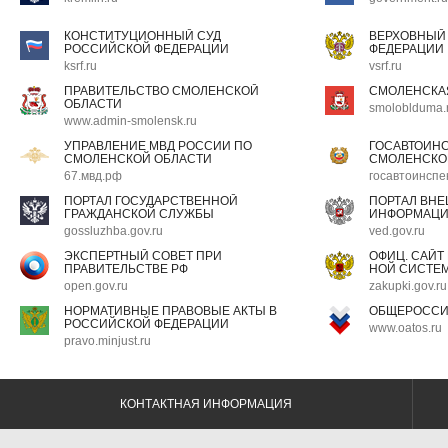
КОНСТИТУЦИОННЫЙ СУД
ВЕРХОВНЫЙ
РОССИЙСКОЙ ФЕДЕРАЦИИ
ФЕДЕРАЦИИ
ksrf.ru
vsrf.ru
ПРАВИТЕЛЬСТВО СМОЛЕНСКОЙ
СМОЛЕНСКА
ОБЛАСТИ
smoloblduma.
www.admin-smolensk.ru
УПРАВЛЕНИЕ МВД РОССИИ ПО
ГОСАВТОИН
СМОЛЕНСКОЙ ОБЛАСТИ
СМОЛЕНСКО
67.мвд.рф
госавтоинспе
ПОРТАЛ ГОСУДАРСТВЕННОЙ
ПОРТАЛ ВН
ГРАЖДАНСКОЙ СЛУЖБЫ
ИНФОРМАЦ
gossluzhba.gov.ru
ved.gov.ru
ЭКСПЕРТНЫЙ СОВЕТ ПРИ
ОФИЦ. САЙТ
ПРАВИТЕЛЬСТВЕ РФ
НОЙ СИСТЕМ
open.gov.ru
zakupki.gov.ru
НОРМАТИВНЫЕ ПРАВОВЫЕ АКТЫ В
ОБЩЕРОССИ
РОССИЙСКОЙ ФЕДЕРАЦИИ
www.oatos.ru
pravo.minjust.ru
КОНТАКТНАЯ ИНФОРМАЦИЯ