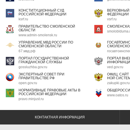
КОНСТИТУЦИОННЫЙ СУД
ВЕРХОВНЫЙ
РОССИЙСКОЙ ФЕДЕРАЦИИ
ФЕДЕРАЦИИ
ksrf.ru
vsrf.ru
ПРАВИТЕЛЬСТВО СМОЛЕНСКОЙ
СМОЛЕНСКА
ОБЛАСТИ
smoloblduma.
www.admin-smolensk.ru
УПРАВЛЕНИЕ МВД РОССИИ ПО
ГОСАВТОИН
СМОЛЕНСКОЙ ОБЛАСТИ
СМОЛЕНСКО
67.мвд.рф
госавтоинспе
ПОРТАЛ ГОСУДАРСТВЕННОЙ
ПОРТАЛ ВН
ГРАЖДАНСКОЙ СЛУЖБЫ
ИНФОРМАЦ
gossluzhba.gov.ru
ved.gov.ru
ЭКСПЕРТНЫЙ СОВЕТ ПРИ
ОФИЦ. САЙТ
ПРАВИТЕЛЬСТВЕ РФ
НОЙ СИСТЕМ
open.gov.ru
zakupki.gov.ru
НОРМАТИВНЫЕ ПРАВОВЫЕ АКТЫ В
ОБЩЕРОССИ
РОССИЙСКОЙ ФЕДЕРАЦИИ
www.oatos.ru
pravo.minjust.ru
КОНТАКТНАЯ ИНФОРМАЦИЯ