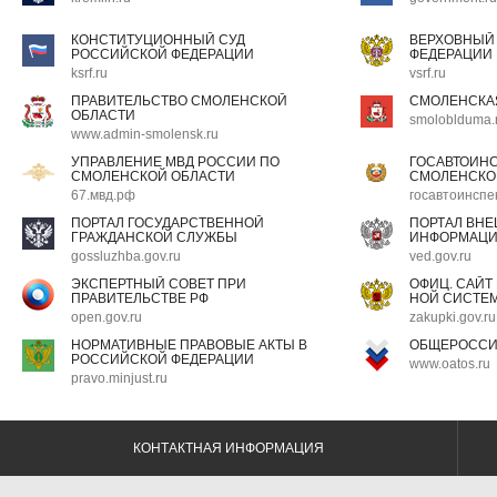
КОНСТИТУЦИОННЫЙ СУД
ВЕРХОВНЫЙ
РОССИЙСКОЙ ФЕДЕРАЦИИ
ФЕДЕРАЦИИ
ksrf.ru
vsrf.ru
ПРАВИТЕЛЬСТВО СМОЛЕНСКОЙ
СМОЛЕНСКА
ОБЛАСТИ
smoloblduma.
www.admin-smolensk.ru
УПРАВЛЕНИЕ МВД РОССИИ ПО
ГОСАВТОИН
СМОЛЕНСКОЙ ОБЛАСТИ
СМОЛЕНСКО
67.мвд.рф
госавтоинспе
ПОРТАЛ ГОСУДАРСТВЕННОЙ
ПОРТАЛ ВН
ГРАЖДАНСКОЙ СЛУЖБЫ
ИНФОРМАЦ
gossluzhba.gov.ru
ved.gov.ru
ЭКСПЕРТНЫЙ СОВЕТ ПРИ
ОФИЦ. САЙТ
ПРАВИТЕЛЬСТВЕ РФ
НОЙ СИСТЕМ
open.gov.ru
zakupki.gov.ru
НОРМАТИВНЫЕ ПРАВОВЫЕ АКТЫ В
ОБЩЕРОССИ
РОССИЙСКОЙ ФЕДЕРАЦИИ
www.oatos.ru
pravo.minjust.ru
КОНТАКТНАЯ ИНФОРМАЦИЯ