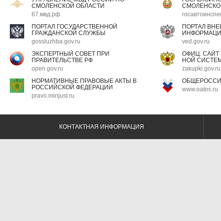
СМОЛЕНСКОЙ ОБЛАСТИ
СМОЛЕНСКО
67.мвд.рф
госавтоинспе
ПОРТАЛ ГОСУДАРСТВЕННОЙ
ПОРТАЛ ВН
ГРАЖДАНСКОЙ СЛУЖБЫ
ИНФОРМАЦ
gossluzhba.gov.ru
ved.gov.ru
ЭКСПЕРТНЫЙ СОВЕТ ПРИ
ОФИЦ. САЙТ
ПРАВИТЕЛЬСТВЕ РФ
НОЙ СИСТЕМ
open.gov.ru
zakupki.gov.ru
НОРМАТИВНЫЕ ПРАВОВЫЕ АКТЫ В
ОБЩЕРОССИ
РОССИЙСКОЙ ФЕДЕРАЦИИ
www.oatos.ru
pravo.minjust.ru
КОНТАКТНАЯ ИНФОРМАЦИЯ