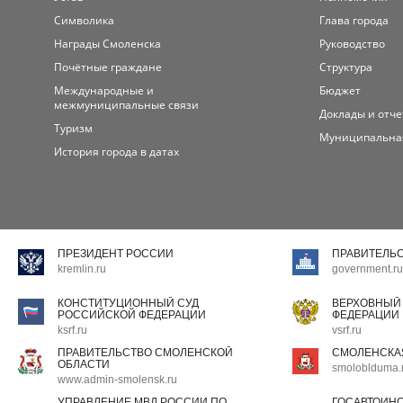
Символика
Глава города
Награды Смоленска
Руководство
Почётные граждане
Структура
Международные и
Бюджет
межмуниципальные связи
Доклады и отч
Туризм
Муниципальна
История города в датах
ПРЕЗИДЕНТ РОССИИ
ПРАВИТЕЛЬ
kremlin.ru
government.ru
КОНСТИТУЦИОННЫЙ СУД
ВЕРХОВНЫЙ
РОССИЙСКОЙ ФЕДЕРАЦИИ
ФЕДЕРАЦИИ
ksrf.ru
vsrf.ru
ПРАВИТЕЛЬСТВО СМОЛЕНСКОЙ
СМОЛЕНСКА
ОБЛАСТИ
smoloblduma.
www.admin-smolensk.ru
УПРАВЛЕНИЕ МВД РОССИИ ПО
ГОСАВТОИН