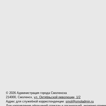
© 2026 Администрация города Смоленска
214000, Смоленск,
ул. Октябрьской революции, 1/2
Адрес для служебной корреспонденции:
smol@smoladmin.ru
Для направления обращений граждан и организаций:
интернет-прие