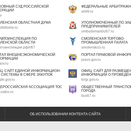
ХОВНЫЙ СУД РОССИЙСКОЙ
ФЕДЕРАЛЬНЫЕ АРБИТРАЖН
ЕРАЦИИ
arbitr.ru
ru
ЛЕНСКАЯ ОБЛАСТНАЯ ДУМА
УПОЛНОМОЧЕННЫЙ ПО ЗАЩ
ПРЕДПРИНИМАТЕЛЕЙ
oblduma.ru
ombudsmanbiz67.ru
АВТОИНСПЕКЦИЯ ПО
СМОЛЕНСКАЯ ТОРГОВО-
ЛЕНСКОЙ ОБЛАСТИ
ПРОМЫШЛЕННАЯ ПАЛАТА
втоинспекция.рф/r/67
smolenskcci.ru
ТАЛ ВНЕШНЕЭКОНОМИЧЕСКОЙ
ПОРТАЛ ПРАВОВОЙ ИНФОР
ОРМАЦИИ
pravo.gov.ru
gov.ru
Ц. САЙТ ЕДИНОЙ ИНФОРМАЦИОН-
ОФИЦ. САЙТ ДЛЯ РАЗМЕЩЕ
 СИСТЕМЫ В СФЕРЕ ЗАКУПОК
ИНФОРМАЦИИ О ПРОВЕДЕН
pki.gov.ru
torgi.gov.ru
ЕРОССИЙСКАЯ АССОЦИАЦИЯ ТОС
ОБЩЕСТВЕННЫЙ ТРАНСПОР
ГОРОДА
oatos.ru
bus67.ru
ОБ ИСПОЛЬЗОВАНИИ КОНТЕНТА САЙТА