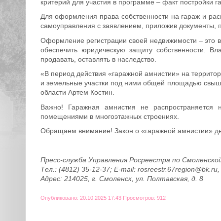
критерий для участия в программе – факт постройки г
Для оформления права собственности на гараж и рас
самоуправления с заявлением, приложив документы,
Оформление регистрации своей недвижимости – это в
обеспечить юридическую защиту собственности. Вла
продавать, оставлять в наследство.
«В период действия «гаражной амнистии» на территор
и земельные участки под ними общей площадью свыше 
области Артем Костин.
Важно! Гаражная амнистия не распространяется 
помещениями в многоэтажных строениях.
Обращаем внимание! Закон о «гаражной амнистии» дей
Пресс-служба Управления Росреестра по Смоленско
Тел.: (4812) 35-12-37; E-mail: rosreestr.67region@bk.ru
Адрес: 214025, г. Смоленск, ул. Полтавская, д. 8
Опубликовано: 20.10.2025 17:43 Просмотров: 912