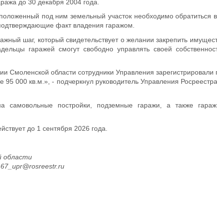
аража до 30 декабря 2004 года.
положенный под ним земельный участок необходимо обратиться в
 подтверждающие факт владения гаражом.
ажный шаг, который свидетельствует о желании закрепить имущес
дельцы гаражей смогут свободно управлять своей собственност
ии Смоленской области сотрудники Управления зарегистрировали 
95 000 кв.м.», - подчеркнул руководитель Управления Росреестр
на самовольные постройки, подземные гаражи, а также гара
ствует до 1 сентября 2026 года.
й области
, 67_upr@rosreestr.ru