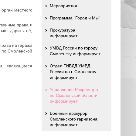
Мероприятия
 орган местного
Программа "Город и Мы"
твенные права и
Прокуратура
ью: дарить её,
информирует
права на гаражи
УМВД России по городу
а по Смоленской
Смоленску информирует
жи, являющиеся
Отдел ГИБДД УМВД
России по г. Смоленску
информирует
Управление Росреестра
по Смоленской области
информирует
Военный прокурор
Смоленского гарнизона
информирует