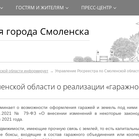
ГОСТЯМ И ЖИТЕЛЯМ
ПРЕСС-ЦЕНТР
 города Смоленска
ской области информирует
Управление Росреестра по Смоленской област
енской области о реализации «гаражно
оминает о возможности оформления гаражей и земель под ними
04.2021 № 79-ФЗ «О внесении изменений в некоторые законо
 2021 года.
движимости, имеющие прочную связь с землей, то есть капитальны
ые боксы, входящие в состав гаражного объединения или коопе