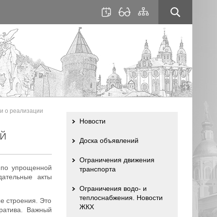
для
сайта
слабовидящих
и о реализации
Новости
й
Доска объявлений
Ограничения движения
 по упрощенной
транспорта
дательные акты
Ограничения водо- и
теплоснабжения. Новости
е строения. Это
ЖКХ
ратива. Важный