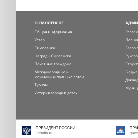
О СМОЛЕНСКЕ
АДМИ
Общая информация
Регла
Устав
Полно
Символика
Глава 
Награды Смоленска
Руково
Почётные граждане
Структ
Международные и
Бюдже
межмуниципальные связи
Доклад
Туризм
Муниц
История города в датах
ПРЕЗИДЕНТ РОССИИ
ПРА
kremlin.ru
gove