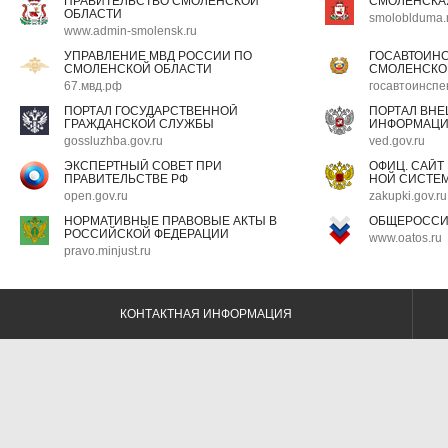
ПРАВИТЕЛЬСТВО СМОЛЕНСКОЙ
СМОЛЕНСКА
ОБЛАСТИ
smoloblduma.
www.admin-smolensk.ru
УПРАВЛЕНИЕ МВД РОССИИ ПО
ГОСАВТОИН
СМОЛЕНСКОЙ ОБЛАСТИ
СМОЛЕНСКО
67.мвд.рф
госавтоинспе
ПОРТАЛ ГОСУДАРСТВЕННОЙ
ПОРТАЛ ВН
ГРАЖДАНСКОЙ СЛУЖБЫ
ИНФОРМАЦ
gossluzhba.gov.ru
ved.gov.ru
ЭКСПЕРТНЫЙ СОВЕТ ПРИ
ОФИЦ. САЙТ
ПРАВИТЕЛЬСТВЕ РФ
НОЙ СИСТЕМ
open.gov.ru
zakupki.gov.ru
НОРМАТИВНЫЕ ПРАВОВЫЕ АКТЫ В
ОБЩЕРОССИ
РОССИЙСКОЙ ФЕДЕРАЦИИ
www.oatos.ru
pravo.minjust.ru
КОНТАКТНАЯ ИНФОРМАЦИЯ