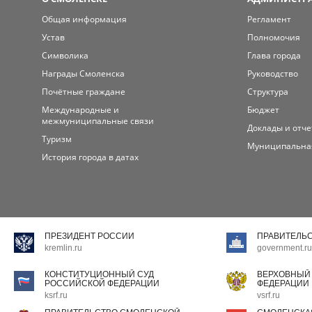
Общая информация
Регламент
Устав
Полномочия
Символика
Глава города
Награды Смоленска
Руководство
Почётные граждане
Структура
Международные и
Бюджет
межмуниципальные связи
Доклады и отч
Туризм
Муниципальна
История города в датах
ПРЕЗИДЕНТ РОССИИ
ПРАВИТЕЛЬ
kremlin.ru
government.ru
КОНСТИТУЦИОННЫЙ СУД
ВЕРХОВНЫЙ
РОССИЙСКОЙ ФЕДЕРАЦИИ
ФЕДЕРАЦИИ
ksrf.ru
vsrf.ru