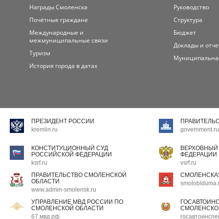
Награды Смоленска
Руководство
Почётные граждане
Структура
Международные и
Бюджет
межмуниципальные связи
Доклады и отч
Туризм
Муниципальна
История города в датах
ПРЕЗИДЕНТ РОССИИ
ПРАВИТЕЛЬ
kremlin.ru
government.ru
КОНСТИТУЦИОННЫЙ СУД
ВЕРХОВНЫЙ
РОССИЙСКОЙ ФЕДЕРАЦИИ
ФЕДЕРАЦИИ
ksrf.ru
vsrf.ru
ПРАВИТЕЛЬСТВО СМОЛЕНСКОЙ
СМОЛЕНСКА
ОБЛАСТИ
smoloblduma.
www.admin-smolensk.ru
УПРАВЛЕНИЕ МВД РОССИИ ПО
ГОСАВТОИН
СМОЛЕНСКОЙ ОБЛАСТИ
СМОЛЕНСКО
67.мвд.рф
госавтоинспе