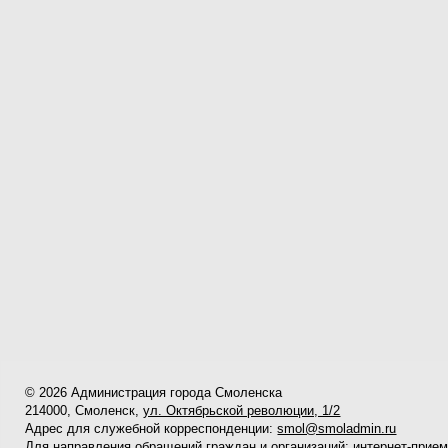
© 2026 Администрация города Смоленска
214000, Смоленск,
ул. Октябрьской революции, 1/2
Адрес для служебной корреспонденции:
smol@smoladmin.ru
Для направления обращений граждан и организаций:
интернет-прие