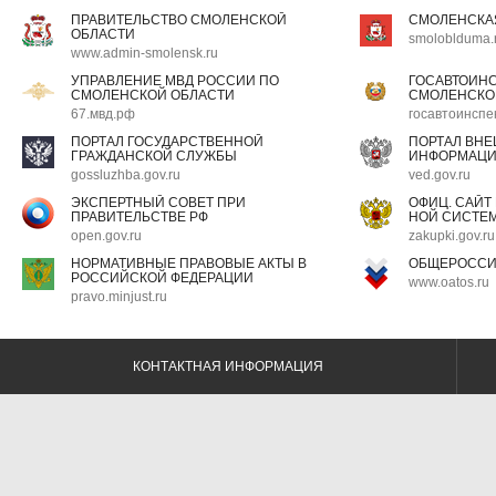
ПРАВИТЕЛЬСТВО СМОЛЕНСКОЙ
СМОЛЕНСКА
ОБЛАСТИ
smoloblduma.
www.admin-smolensk.ru
УПРАВЛЕНИЕ МВД РОССИИ ПО
ГОСАВТОИН
СМОЛЕНСКОЙ ОБЛАСТИ
СМОЛЕНСКО
67.мвд.рф
госавтоинспе
ПОРТАЛ ГОСУДАРСТВЕННОЙ
ПОРТАЛ ВН
ГРАЖДАНСКОЙ СЛУЖБЫ
ИНФОРМАЦ
gossluzhba.gov.ru
ved.gov.ru
ЭКСПЕРТНЫЙ СОВЕТ ПРИ
ОФИЦ. САЙТ
ПРАВИТЕЛЬСТВЕ РФ
НОЙ СИСТЕМ
open.gov.ru
zakupki.gov.ru
НОРМАТИВНЫЕ ПРАВОВЫЕ АКТЫ В
ОБЩЕРОССИ
РОССИЙСКОЙ ФЕДЕРАЦИИ
www.oatos.ru
pravo.minjust.ru
КОНТАКТНАЯ ИНФОРМАЦИЯ