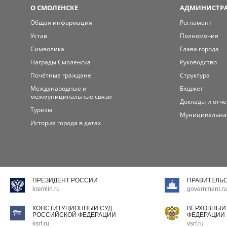
О СМОЛЕНСКЕ
АДМИНИСТРА
Общая информация
Регламент
Устав
Полномочия
Символика
Глава города
Награды Смоленска
Руководство
Почётные граждане
Структура
Международные и
Бюджет
межмуниципальные связи
Доклады и отч
Туризм
Муниципальна
История города в датах
ПРЕЗИДЕНТ РОССИИ
ПРАВИТЕЛЬ
kremlin.ru
government.ru
КОНСТИТУЦИОННЫЙ СУД
ВЕРХОВНЫЙ
РОССИЙСКОЙ ФЕДЕРАЦИИ
ФЕДЕРАЦИИ
ksrf.ru
vsrf.ru