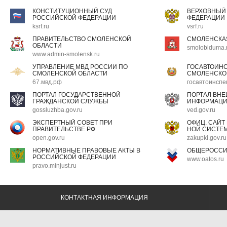
КОНСТИТУЦИОННЫЙ СУД
ВЕРХОВНЫЙ
РОССИЙСКОЙ ФЕДЕРАЦИИ
ФЕДЕРАЦИИ
ksrf.ru
vsrf.ru
ПРАВИТЕЛЬСТВО СМОЛЕНСКОЙ
СМОЛЕНСКА
ОБЛАСТИ
smoloblduma.
www.admin-smolensk.ru
УПРАВЛЕНИЕ МВД РОССИИ ПО
ГОСАВТОИН
СМОЛЕНСКОЙ ОБЛАСТИ
СМОЛЕНСКО
67.мвд.рф
госавтоинспе
ПОРТАЛ ГОСУДАРСТВЕННОЙ
ПОРТАЛ ВН
ГРАЖДАНСКОЙ СЛУЖБЫ
ИНФОРМАЦ
gossluzhba.gov.ru
ved.gov.ru
ЭКСПЕРТНЫЙ СОВЕТ ПРИ
ОФИЦ. САЙТ
ПРАВИТЕЛЬСТВЕ РФ
НОЙ СИСТЕМ
open.gov.ru
zakupki.gov.ru
НОРМАТИВНЫЕ ПРАВОВЫЕ АКТЫ В
ОБЩЕРОССИ
РОССИЙСКОЙ ФЕДЕРАЦИИ
www.oatos.ru
pravo.minjust.ru
КОНТАКТНАЯ ИНФОРМАЦИЯ