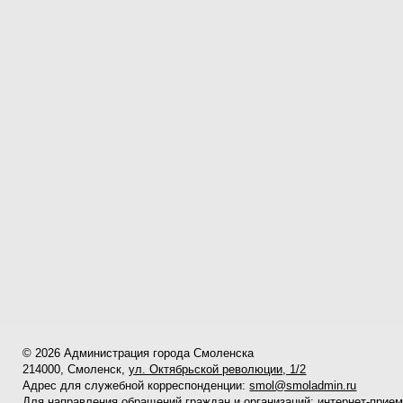
© 2026 Администрация города Смоленска
214000, Смоленск,
ул. Октябрьской революции, 1/2
Адрес для служебной корреспонденции:
smol@smoladmin.ru
Для направления обращений граждан и организаций:
интернет-прие