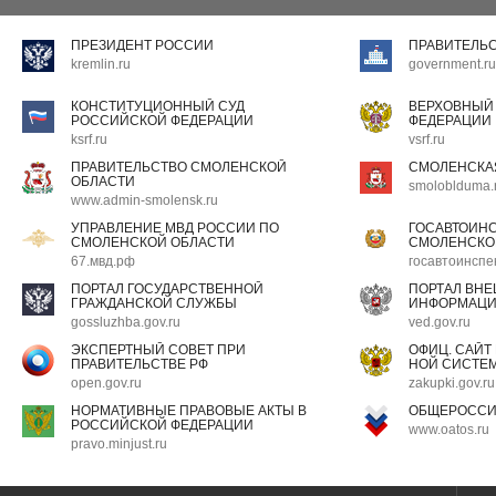
ПРЕЗИДЕНТ РОССИИ
ПРАВИТЕЛЬ
kremlin.ru
government.ru
КОНСТИТУЦИОННЫЙ СУД
ВЕРХОВНЫЙ
РОССИЙСКОЙ ФЕДЕРАЦИИ
ФЕДЕРАЦИИ
ksrf.ru
vsrf.ru
ПРАВИТЕЛЬСТВО СМОЛЕНСКОЙ
СМОЛЕНСКА
ОБЛАСТИ
smoloblduma.
www.admin-smolensk.ru
УПРАВЛЕНИЕ МВД РОССИИ ПО
ГОСАВТОИН
СМОЛЕНСКОЙ ОБЛАСТИ
СМОЛЕНСКО
67.мвд.рф
госавтоинспе
ПОРТАЛ ГОСУДАРСТВЕННОЙ
ПОРТАЛ ВН
ГРАЖДАНСКОЙ СЛУЖБЫ
ИНФОРМАЦ
gossluzhba.gov.ru
ved.gov.ru
ЭКСПЕРТНЫЙ СОВЕТ ПРИ
ОФИЦ. САЙТ
ПРАВИТЕЛЬСТВЕ РФ
НОЙ СИСТЕМ
open.gov.ru
zakupki.gov.ru
НОРМАТИВНЫЕ ПРАВОВЫЕ АКТЫ В
ОБЩЕРОССИ
РОССИЙСКОЙ ФЕДЕРАЦИИ
www.oatos.ru
pravo.minjust.ru