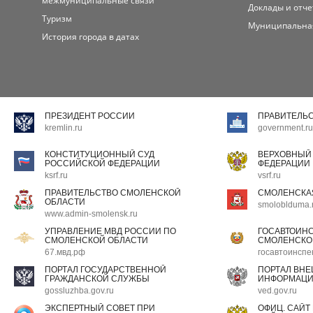
межмуниципальные связи
Доклады и отч
Туризм
Муниципальна
История города в датах
ПРЕЗИДЕНТ РОССИИ
ПРАВИТЕЛЬ
kremlin.ru
government.ru
КОНСТИТУЦИОННЫЙ СУД
ВЕРХОВНЫЙ
РОССИЙСКОЙ ФЕДЕРАЦИИ
ФЕДЕРАЦИИ
ksrf.ru
vsrf.ru
ПРАВИТЕЛЬСТВО СМОЛЕНСКОЙ
СМОЛЕНСКА
ОБЛАСТИ
smoloblduma.
www.admin-smolensk.ru
УПРАВЛЕНИЕ МВД РОССИИ ПО
ГОСАВТОИН
СМОЛЕНСКОЙ ОБЛАСТИ
СМОЛЕНСКО
67.мвд.рф
госавтоинспе
ПОРТАЛ ГОСУДАРСТВЕННОЙ
ПОРТАЛ ВН
ГРАЖДАНСКОЙ СЛУЖБЫ
ИНФОРМАЦ
gossluzhba.gov.ru
ved.gov.ru
ЭКСПЕРТНЫЙ СОВЕТ ПРИ
ОФИЦ. САЙТ