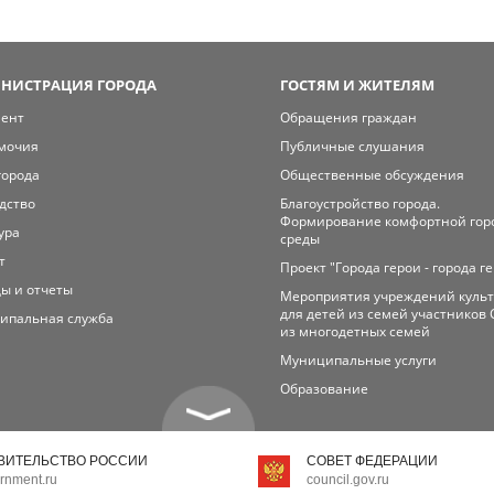
НИСТРАЦИЯ ГОРОДА
ГОСТЯМ И ЖИТЕЛЯМ
мент
Обращения граждан
мочия
Публичные слушания
города
Общественные обсуждения
дство
Благоустройство города.
Формирование комфортной гор
ура
среды
т
Проект "Города герои - города г
ы и отчеты
Мероприятия учреждений куль
для детей из семей участников 
ипальная служба
из многодетных семей
Муниципальные услуги
Образование
ВИТЕЛЬСТВО РОССИИ
СОВЕТ ФЕДЕРАЦИИ
rnment.ru
council.gov.ru