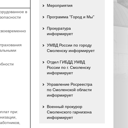
Мероприятия
борудованное в
Программа "Город и Мы"
езопасности
Прокуратура
своевременно
информирует
страхования
УМВД России по городу
ральными
Смоленску информирует
Отдел ГИБДД УМВД
обности
России по г. Смоленску
информирует
Управление Росреестра
по Смоленской области
информирует
Военный прокурор
плат при:
Смоленского гарнизона
анизации,
информирует
аботников,