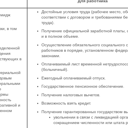
Для работника
Достойные условия труда (рабочее место, о
имидж
соответствии с договором и требованиями б
труда).
ки, в том
Получение официальной заработной платы, 
и в полном объеме.
Осуществление обязательного социального 
ределенной
работников в порядке, установленном феде
дения
законами.
йствующих в
Оплачиваемый лист временной нетрудоспос
(больничный).
териальной
Ежегодный оплачиваемый отпуск.
удовым
деральными
Государственное пенсионное обеспечение.
о
ормы
Получение налоговых вычетов.
жность
Возможность взять кредит.
ративной и
ленном
Получение гарантированных государством вы
увольнении в связи с ликвидацией орг
сокращением численности или штата р