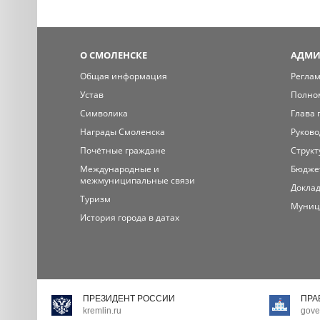
О СМОЛЕНСКЕ
АДМИ
Общая информация
Регла
Устав
Полно
Символика
Глава 
Награды Смоленска
Руково
Почётные граждане
Структ
Международные и
Бюдже
межмуниципальные связи
Доклад
Туризм
Муниц
История города в датах
ПРЕЗИДЕНТ РОССИИ
ПРА
kremlin.ru
gove