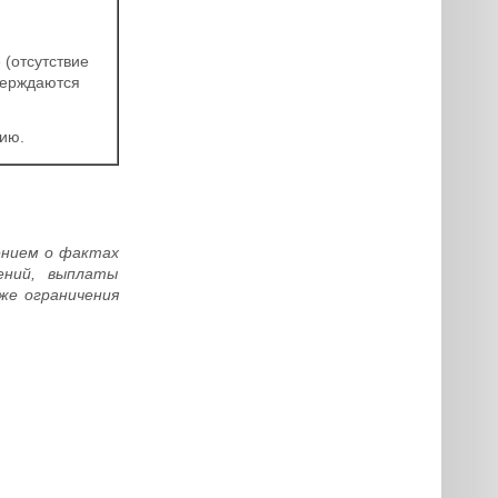
(отсутствие
верждаются
ию.
ением о фактах
ений, выплаты
же ограничения