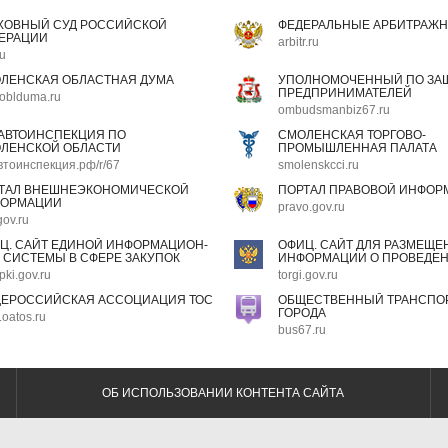
ХОВНЫЙ СУД РОССИЙСКОЙ
ФЕДЕРАЛЬНЫЕ АРБИТРАЖН
ЕРАЦИИ
arbitr.ru
ru
ЛЕНСКАЯ ОБЛАСТНАЯ ДУМА
УПОЛНОМОЧЕННЫЙ ПО ЗАЩ
ПРЕДПРИНИМАТЕЛЕЙ
oblduma.ru
ombudsmanbiz67.ru
АВТОИНСПЕКЦИЯ ПО
СМОЛЕНСКАЯ ТОРГОВО-
ЛЕНСКОЙ ОБЛАСТИ
ПРОМЫШЛЕННАЯ ПАЛАТА
втоинспекция.рф/r/67
smolenskcci.ru
ТАЛ ВНЕШНЕЭКОНОМИЧЕСКОЙ
ПОРТАЛ ПРАВОВОЙ ИНФОР
ОРМАЦИИ
pravo.gov.ru
gov.ru
Ц. САЙТ ЕДИНОЙ ИНФОРМАЦИОН-
ОФИЦ. САЙТ ДЛЯ РАЗМЕЩЕ
 СИСТЕМЫ В СФЕРЕ ЗАКУПОК
ИНФОРМАЦИИ О ПРОВЕДЕН
pki.gov.ru
torgi.gov.ru
ЕРОССИЙСКАЯ АССОЦИАЦИЯ ТОС
ОБЩЕСТВЕННЫЙ ТРАНСПОР
ГОРОДА
oatos.ru
bus67.ru
ОБ ИСПОЛЬЗОВАНИИ КОНТЕНТА САЙТА