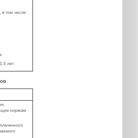
 в том числе
м.
,5 лет.
ков
ня,
ующие нормам
оплаченного
ваемого