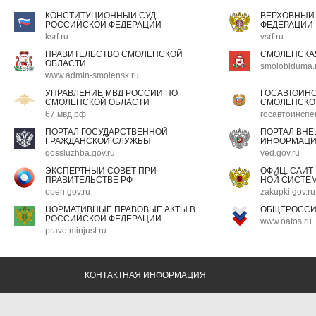
КОНСТИТУЦИОННЫЙ СУД
ВЕРХОВНЫЙ
РОССИЙСКОЙ ФЕДЕРАЦИИ
ФЕДЕРАЦИИ
ksrf.ru
vsrf.ru
ПРАВИТЕЛЬСТВО СМОЛЕНСКОЙ
СМОЛЕНСКА
ОБЛАСТИ
smoloblduma.
www.admin-smolensk.ru
УПРАВЛЕНИЕ МВД РОССИИ ПО
ГОСАВТОИН
СМОЛЕНСКОЙ ОБЛАСТИ
СМОЛЕНСКО
67.мвд.рф
госавтоинспе
ПОРТАЛ ГОСУДАРСТВЕННОЙ
ПОРТАЛ ВН
ГРАЖДАНСКОЙ СЛУЖБЫ
ИНФОРМАЦ
gossluzhba.gov.ru
ved.gov.ru
ЭКСПЕРТНЫЙ СОВЕТ ПРИ
ОФИЦ. САЙТ
ПРАВИТЕЛЬСТВЕ РФ
НОЙ СИСТЕМ
open.gov.ru
zakupki.gov.ru
НОРМАТИВНЫЕ ПРАВОВЫЕ АКТЫ В
ОБЩЕРОССИ
РОССИЙСКОЙ ФЕДЕРАЦИИ
www.oatos.ru
pravo.minjust.ru
КОНТАКТНАЯ ИНФОРМАЦИЯ