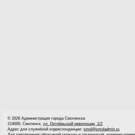
© 2026 Администрация города Смоленска
214000, Смоленск,
ул. Октябрьской революции, 1/2
Адрес для служебной корреспонденции:
smol@smoladmin.ru
Для направления обращений граждан и организаций:
интернет-прие