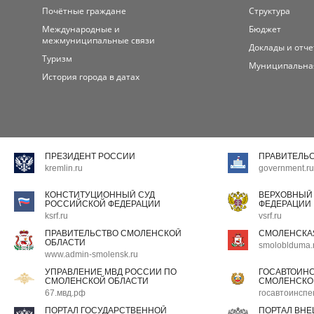
Почётные граждане
Структура
Международные и
Бюджет
межмуниципальные связи
Доклады и отч
Туризм
Муниципальна
История города в датах
ПРЕЗИДЕНТ РОССИИ
ПРАВИТЕЛЬ
kremlin.ru
government.ru
КОНСТИТУЦИОННЫЙ СУД
ВЕРХОВНЫЙ
РОССИЙСКОЙ ФЕДЕРАЦИИ
ФЕДЕРАЦИИ
ksrf.ru
vsrf.ru
ПРАВИТЕЛЬСТВО СМОЛЕНСКОЙ
СМОЛЕНСКА
ОБЛАСТИ
smoloblduma.
www.admin-smolensk.ru
УПРАВЛЕНИЕ МВД РОССИИ ПО
ГОСАВТОИН
СМОЛЕНСКОЙ ОБЛАСТИ
СМОЛЕНСКО
67.мвд.рф
госавтоинспе
ПОРТАЛ ГОСУДАРСТВЕННОЙ
ПОРТАЛ ВН