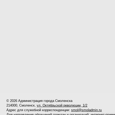
© 2026 Администрация города Смоленска
214000, Смоленск,
ул. Октябрьской революции, 1/2
Адрес для служебной корреспонденции:
smol@smoladmin.ru
Для направления обращений граждан и организаций:
интернет-прие