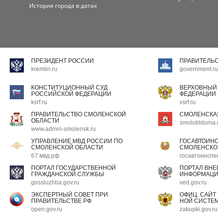
История города в датах
ПРЕЗИДЕНТ РОССИИ
ПРАВИТЕЛЬ
kremlin.ru
government.ru
КОНСТИТУЦИОННЫЙ СУД
ВЕРХОВНЫЙ
РОССИЙСКОЙ ФЕДЕРАЦИИ
ФЕДЕРАЦИИ
ksrf.ru
vsrf.ru
ПРАВИТЕЛЬСТВО СМОЛЕНСКОЙ
СМОЛЕНСКА
ОБЛАСТИ
smoloblduma.
www.admin-smolensk.ru
УПРАВЛЕНИЕ МВД РОССИИ ПО
ГОСАВТОИН
СМОЛЕНСКОЙ ОБЛАСТИ
СМОЛЕНСКО
67.мвд.рф
госавтоинспе
ПОРТАЛ ГОСУДАРСТВЕННОЙ
ПОРТАЛ ВН
ГРАЖДАНСКОЙ СЛУЖБЫ
ИНФОРМАЦ
gossluzhba.gov.ru
ved.gov.ru
ЭКСПЕРТНЫЙ СОВЕТ ПРИ
ОФИЦ. САЙТ
ПРАВИТЕЛЬСТВЕ РФ
НОЙ СИСТЕМ
open.gov.ru
zakupki.gov.ru