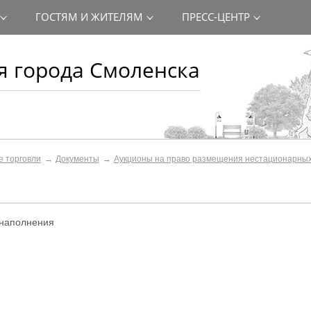
ГОСТЯМ И ЖИТЕЛЯМ
ПРЕСС-ЦЕНТР
 города Смоленска
е торговли
Документы
Aукционы на право размещения нестационaрных
 наполнения