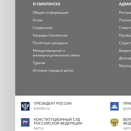
О СМОЛЕНСКЕ
АДМИ
Общая информация
Регла
Устав
Полно
Символика
Глава 
Награды Смоленска
Руково
Почётные граждане
Структ
Международные и
Бюдже
межмуниципальные связи
Доклад
Туризм
Муниц
История города в датах
ПРЕЗИДЕНТ РОССИИ
ПРА
kremlin.ru
gove
КОНСТИТУЦИОННЫЙ СУД
ВЕР
РОССИЙСКОЙ ФЕДЕРАЦИИ
ФЕД
ksrf.ru
vsrf.