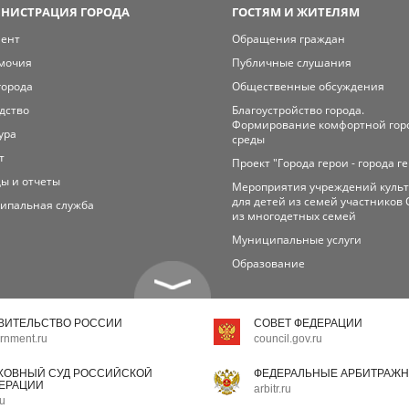
НИСТРАЦИЯ ГОРОДА
ГОСТЯМ И ЖИТЕЛЯМ
мент
Обращения граждан
мочия
Публичные слушания
города
Общественные обсуждения
дство
Благоустройство города.
Формирование комфортной гор
ура
среды
т
Проект "Города герои - города г
ы и отчеты
Мероприятия учреждений куль
для детей из семей участников 
ипальная служба
из многодетных семей
Муниципальные услуги
Образование
ВИТЕЛЬСТВО РОССИИ
СОВЕТ ФЕДЕРАЦИИ
rnment.ru
council.gov.ru
ХОВНЫЙ СУД РОССИЙСКОЙ
ФЕДЕРАЛЬНЫЕ АРБИТРАЖН
ЕРАЦИИ
arbitr.ru
ru