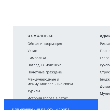
О СМОЛЕНСКЕ
АДМИ
Общая информация
Регла
Устав
Полн
Символика
Глава
Награды Смоленска
Руков
Почётные граждане
Струк
Международные и
Бюдж
межмуниципальные связи
Докла
Туризм
Муниц
История города в датах
Для улучшения работы и сбора