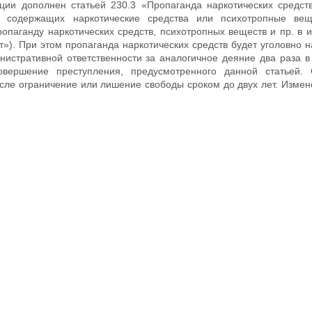
ации дополнен статьей 230.3 «Пропаганда наркотических средст
й, содержащих наркотические средства или психотропные ве
ропаганду наркотических средств, психотропных веществ и пр. в
»). При этом пропаганда наркотических средств будет уголовно н
истративной ответственности за аналогичное деяние два раза в
ершение преступления, предусмотренного данной статьей. 
исле ограничение или лишение свободы сроком до двух лет. Измен