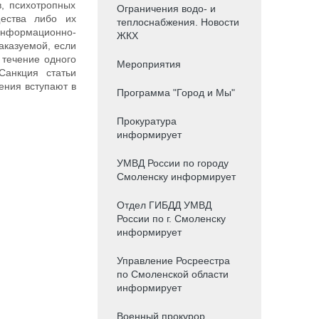
в, психотропных
Ограничения водо- и
щества либо их
теплоснабжения. Новости
 информационно-
ЖКХ
аказуемой, если
 течение одного
Мероприятия
Санкция статьи
ения вступают в
Программа "Город и Мы"
Прокуратура
информирует
УМВД России по городу
Смоленску информирует
Отдел ГИБДД УМВД
России по г. Смоленску
информирует
Управление Росреестра
по Смоленской области
информирует
Военный прокурор