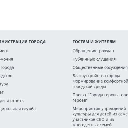
НИСТРАЦИЯ ГОРОДА
ГОСТЯМ И ЖИТЕЛЯМ
мент
Обращения граждан
омочия
Публичные слушания
 города
Общественные обсуждения
одство
Благоустройство города.
Формирование комфортно
тура
городской среды
ет
Проект "Города герои - гор
героев"
ды и отчеты
Мероприятия учреждений
ипальная служба
культуры для детей из сем
участников СВО и из
многодетных семей