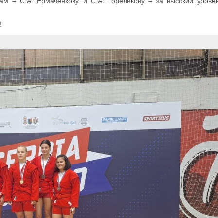
ам – С.А. Ермаченкову и С.А. Горелекову – за высокий уровен
!