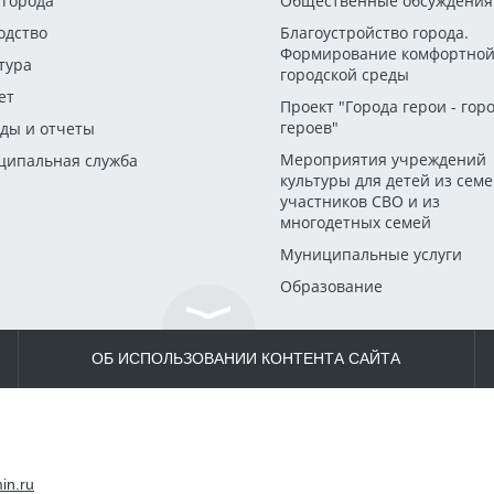
 города
Общественные обсуждения
одство
Благоустройство города.
Формирование комфортно
тура
городской среды
ет
Проект "Города герои - гор
героев"
ды и отчеты
Мероприятия учреждений
ипальная служба
культуры для детей из сем
участников СВО и из
многодетных семей
Муниципальные услуги
Образование
ОБ ИСПОЛЬЗОВАНИИ КОНТЕНТА САЙТА
in.ru