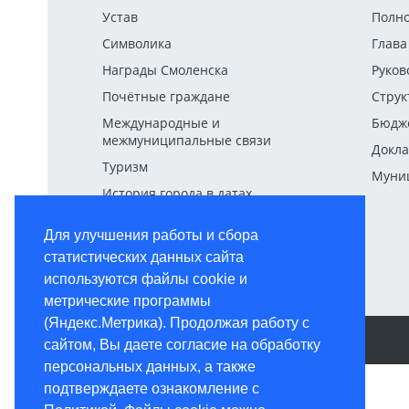
Устав
Полн
Символика
Глава
Награды Смоленска
Руков
Почётные граждане
Струк
Международные и
Бюдж
межмуниципальные связи
Докла
Туризм
Муниц
История города в датах
Для улучшения работы и сбора
статистических данных сайта
используются файлы cookie и
метрические программы
(Яндекс.Метрика). Продолжая работу с
КОНТАКТНАЯ ИНФОРМАЦИЯ
сайтом, Вы даете согласие на обработку
персональных данных, а также
подтверждаете ознакомление с