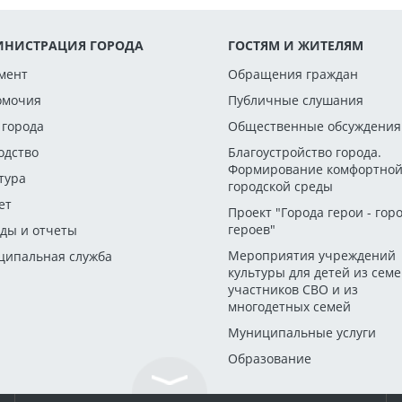
НИСТРАЦИЯ ГОРОДА
ГОСТЯМ И ЖИТЕЛЯМ
мент
Обращения граждан
омочия
Публичные слушания
 города
Общественные обсуждения
одство
Благоустройство города.
Формирование комфортно
тура
городской среды
ет
Проект "Города герои - гор
героев"
ды и отчеты
Мероприятия учреждений
ипальная служба
культуры для детей из сем
участников СВО и из
многодетных семей
Муниципальные услуги
Образование