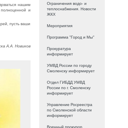
Ограничения водо- и
адоваться нашим
теплоснабжения. Новости
 полноценной и
ЖКХ
рей, пусть ваши
Мероприятия
Программа "Город и Мы"
ка А.А. Новиков
Прокуратура
информирует
УМВД России по городу
Смоленску информирует
Отдел ГИБДД УМВД
России по г. Смоленску
информирует
Управление Росреестра
по Смоленской области
информирует
Военный прокурор