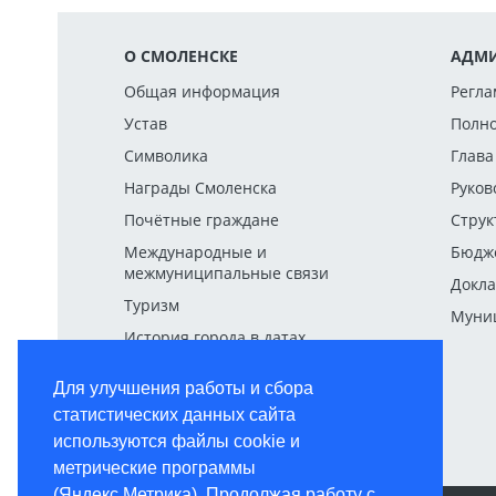
О СМОЛЕНСКЕ
АДМИ
Общая информация
Регла
Устав
Полн
Символика
Глава
Награды Смоленска
Руков
Почётные граждане
Струк
Международные и
Бюдж
межмуниципальные связи
Докла
Туризм
Муниц
История города в датах
Для улучшения работы и сбора
статистических данных сайта
используются файлы cookie и
метрические программы
(Яндекс.Метрика). Продолжая работу с