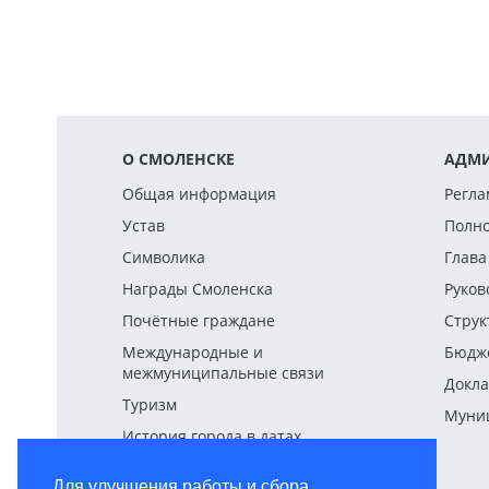
О СМОЛЕНСКЕ
АДМИ
Общая информация
Регла
Устав
Полн
Символика
Глава
Награды Смоленска
Руков
Почётные граждане
Струк
Международные и
Бюдж
межмуниципальные связи
Докла
Туризм
Муниц
История города в датах
Для улучшения работы и сбора