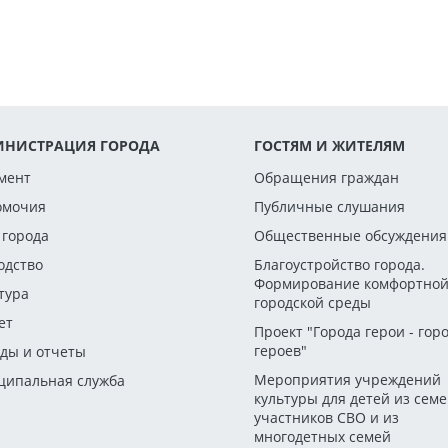
НИСТРАЦИЯ ГОРОДА
ГОСТЯМ И ЖИТЕЛЯМ
мент
Обращения граждан
омочия
Публичные слушания
 города
Общественные обсуждения
одство
Благоустройство города.
Формирование комфортно
тура
городской среды
ет
Проект "Города герои - гор
героев"
ды и отчеты
Мероприятия учреждений
ипальная служба
культуры для детей из сем
участников СВО и из
многодетных семей