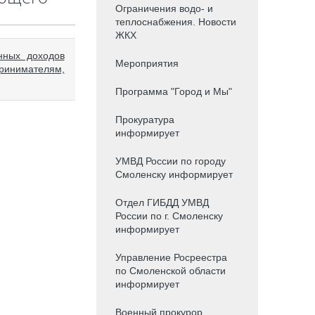
Ограничения водо- и
теплоснабжения. Новости
ЖКХ
нных доходов
Мероприятия
ринимателям,
Программа "Город и Мы"
Прокуратура
информирует
УМВД России по городу
Смоленску информирует
Отдел ГИБДД УМВД
России по г. Смоленску
информирует
Управление Росреестра
по Смоленской области
информирует
Военный прокурор