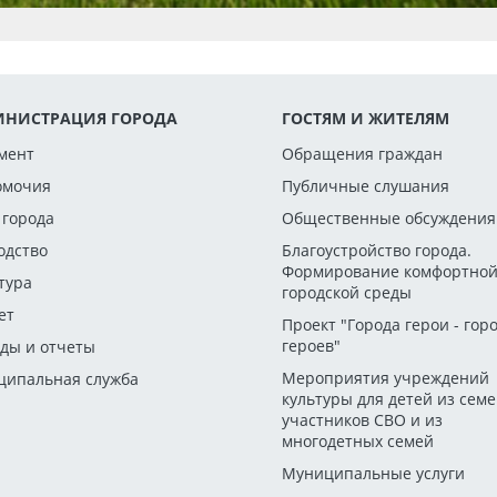
НИСТРАЦИЯ ГОРОДА
ГОСТЯМ И ЖИТЕЛЯМ
мент
Обращения граждан
омочия
Публичные слушания
 города
Общественные обсуждения
одство
Благоустройство города.
Формирование комфортно
тура
городской среды
ет
Проект "Города герои - гор
героев"
ды и отчеты
Мероприятия учреждений
ипальная служба
культуры для детей из сем
участников СВО и из
многодетных семей
Муниципальные услуги