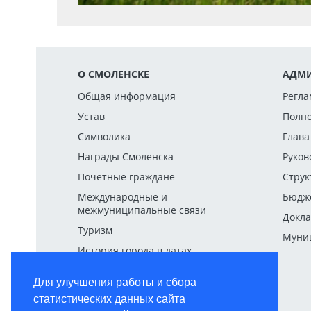
О СМОЛЕНСКЕ
АДМИ
Общая информация
Регла
Устав
Полн
Символика
Глава
Награды Смоленска
Руков
Почётные граждане
Струк
Международные и
Бюдж
межмуниципальные связи
Докла
Туризм
Муниц
История города в датах
Для улучшения работы и сбора
статистических данных сайта