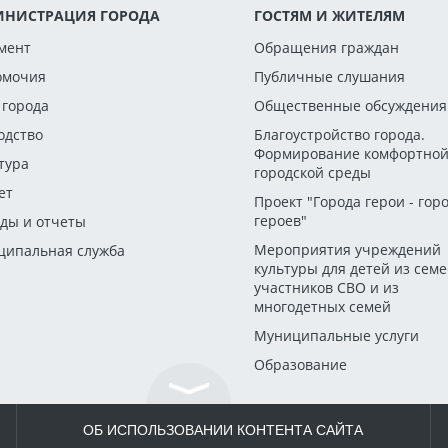
НИСТРАЦИЯ ГОРОДА
ГОСТЯМ И ЖИТЕЛЯМ
мент
Обращения граждан
омочия
Публичные слушания
 города
Общественные обсуждения
одство
Благоустройство города.
Формирование комфортно
тура
городской среды
ет
Проект "Города герои - гор
героев"
ды и отчеты
Мероприятия учреждений
ипальная служба
культуры для детей из сем
участников СВО и из
многодетных семей
Муниципальные услуги
Образование
ОБ ИСПОЛЬЗОВАНИИ КОНТЕНТА САЙТА