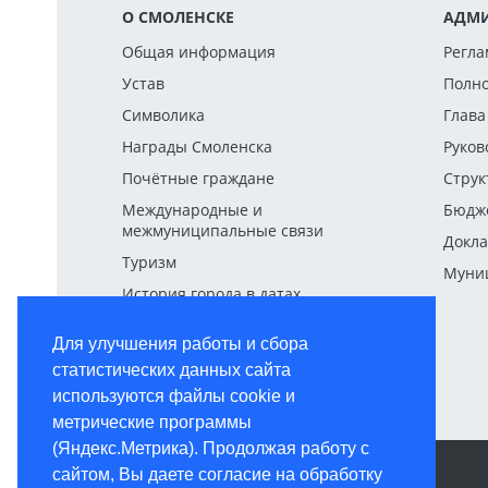
О СМОЛЕНСКЕ
АДМИ
Общая информация
Регла
Устав
Полн
Символика
Глава
Награды Смоленска
Руков
Почётные граждане
Струк
Международные и
Бюдж
межмуниципальные связи
Докла
Туризм
Муниц
История города в датах
Для улучшения работы и сбора
статистических данных сайта
используются файлы cookie и
метрические программы
(Яндекс.Метрика). Продолжая работу с
КОНТАКТНАЯ ИНФОРМАЦИЯ
сайтом, Вы даете согласие на обработку