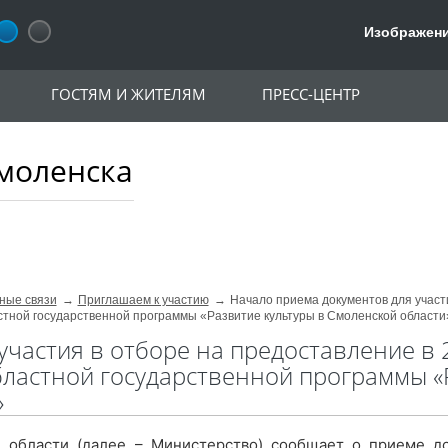
Изображени
ГОСТЯМ И ЖИТЕЛЯМ
ПРЕСС-ЦЕНТР
моленска
ные связи
Приглашаем к участию
Начало приема документов для участ
астной государственной программы «Развитие культуры в Смоленской области
участия в отборе на предоставление в 
бластной государственной программы «
»
 области (далее – Министерство) сообщает о приеме д