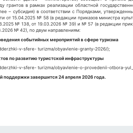
оду грантов в рамках реализации областной государствен
лее – субсидия) в соответствии с Порядками, утвержденн
и от 15.04.2025 № 58 (в редакции приказов министра куль
8.2025 № 138, от 19.03.2026 № 39) и № 57 (в редакции при
.2026 № 42), по двум направлениям:
роведения событийных мероприятий в сфере туризма
dderzhki-v-sfere- turizma/obyavlenie-granty-2026/);
ктов по развитию туристской инфраструктуры
dderzhki-v-sfere- turizma/obyavlenie-o-provedenii-otbora-yul_
й поддержки завершится 24 апреля 2026 года.