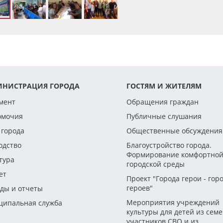
НИСТРАЦИЯ ГОРОДА
ГОСТЯМ И ЖИТЕЛЯМ
мент
Обращения граждан
омочия
Публичные слушания
 города
Общественные обсуждения
одство
Благоустройство города.
Формирование комфортно
тура
городской среды
ет
Проект "Города герои - гор
героев"
ды и отчеты
Мероприятия учреждений
ипальная служба
культуры для детей из сем
участников СВО и из