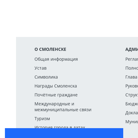
О СМОЛЕНСКЕ
АДМИ
Общая информация
Регла
Устав
Полн
Символика
Глава
Награды Смоленска
Руков
Почётные граждане
Струк
Международные и
Бюдж
межмуниципальные связи
Докла
Туризм
Муниц
История города в датах