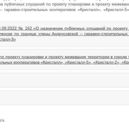
ов публичных слушаний по проекту планировки и проекту межеван
 гаражно-строительных кооперативов «Кристалл», «Кристалл-5»
3.09.2022 № 162 «О назначении публичных слушаний по проекту
ленске по границе улицы Андрусовской – гаражно-строительных
сталл-3»
 проекту планировки и проекту межевания территории в городе
ельных кооперативов «Кристалл», «Кристалл-5», «Кристалл-2», «Кр
374